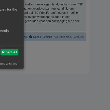
eriaal bevat die de wetten van je eigen land, het land waar “3D
ijke ingang en permanent wordt verbannen van dit forum.
ary for the
aat er mee akkoord dat “3D Print Forum” het recht heeft om
formatie die je bij ons invoert wordt opgeslagen in een
ntwoordelijk worden gehouden voor een hackpoging die ertoe
 media
Verwijder cookies
Cookie-Settings
Alle tijden zijn
UTC+02:00
Accept All
ized with Klaro!