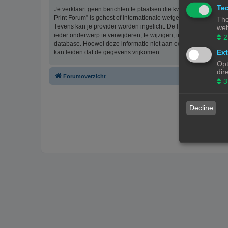
Tec
Je verklaart geen berichten te plaatsen die kwetsend, obsceen, 
Print Forum” is gehost of internationale wetgeving kunnen sch
The
Tevens kan je provider worden ingelicht. De IP-adressen van 
web
ieder onderwerp te verwijderen, te wijzigen, te sluiten of te ve
2
database. Hoewel deze informatie niet aan een derde partij z
Ext
kan leiden dat de gegevens vrijkomen.
Opt
dir
Forumoverzicht
3
Decline