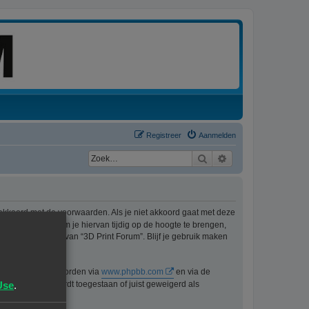
Registreer
Aanmelden
Zoek
Uitgebreid zoeken
 akkoord met de voorwaarden. Als je niet akkoord gaat met deze
ons best doen om je hiervan tijdig op de hoogte te brengen,
t langer gebruik van “3D Print Forum”. Blijf je gebruik maken
n kan gedownload worden via
www.phpbb.com
en via de
Use
.
lijk voor wat wordt toegestaan of juist geweigerd als
pbb.nl
.