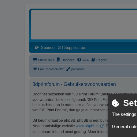
3dprintforum
Het 3D print forum van de Benelux na de sluiting van 3dprintforum.nl
(Opens a new tab)
Sponsor: 3D Supplies.be
Snelle links
Donaties
V&A
Regels
Forumoverzicht
prosilver
3dprintforum - Gebruikersvoorwaarden
Door het bezoeken van “3D Print Forum” (hierna genoemd “wij”, 
voorwaarden, bezoek of gebruik “3D Print Forum” dan niet lang
Set
het is echter aan te raden om zelf de voorwaarden regelmatig t
van “3D Print Forum”, dan ga je automatisch akkoord met de wi
The settings
Dit forum draait op phpBB. phpBB is een bulletinboardoplossi
General note
Nederlandstalige website
www.phpbb.nl
. De phpBB-software
toelaatbare inhoud en/of gedrag. Meer informatie over phpBB 