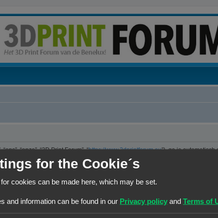
“ons”, “onze”, “3D Print Forum”, “
https://www.3dprintforum.eu
”), ga je automatisch
er. We hebben het recht om de voorwaarden op ieder moment te wijzigen en zullen 
tings for the Cookie´s
e controleren op wijzigingen. Ga je niet akkoord met deze wijzigingen, maak dan nie
jzigingen en of toevoegingen.
 for cookies can be made here, which may be set.
ng die is uitgebracht onder de “GNU General Public License v2” (hierna “GPL”) e
s and information can be found in our
Privacy policy
and
Terms of 
 maakt internetgebaseerde discussies mogelijk. phpBB Limited is niet verantwoorde
kun je vinden op
https://www.phpbb.com/
of de Nederlandstalige website
www.ph