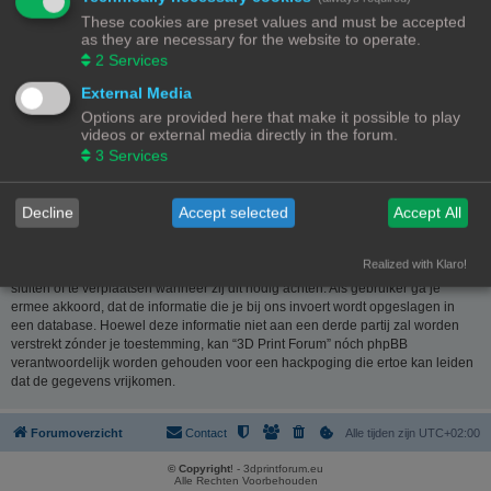
website
www.phpbb.nl
. De phpBB-software maakt internetgebaseerde
These cookies are preset values and must be accepted
discussies mogelijk. phpBB Limited is niet verantwoordelijk voor wat wordt
as they are necessary for the website to operate.
toegestaan of juist geweigerd als toelaatbare inhoud en/of gedrag. Meer
2
Services
informatie over phpBB kun je vinden op
https://www.phpbb.com/
of de
Nederlandstalige website
www.phpbb.nl
.
External Media
Options are provided here that make it possible to play
Je verklaart geen berichten te plaatsen die kwetsend, obsceen, vulgair,
videos or external media directly in the forum.
lasterlijk, haatdragend, dreigend, seksueel georiënteerd of enig ander
3
Services
materiaal bevat die de wetten van je eigen land, het land waar “3D Print
Forum” is gehost of internationale wetgeving kunnen schenden. Het plaatsen
van dergelijke berichten kan ertoe leiden dat je met onmiddellijke ingang en
Decline
Accept selected
Accept All
permanent wordt verbannen van dit forum. Tevens kan je provider worden
ingelicht. De IP-adressen van alle berichten worden opgeslagen om deze
voorwaarden te kunnen waarborgen. Je gaat er mee akkoord dat “3D Print
Realized with Klaro!
Forum” het recht heeft om ieder onderwerp te verwijderen, te wijzigen, te
sluiten of te verplaatsen wanneer zij dit nodig achten. Als gebruiker ga je
ermee akkoord, dat de informatie die je bij ons invoert wordt opgeslagen in
een database. Hoewel deze informatie niet aan een derde partij zal worden
verstrekt zónder je toestemming, kan “3D Print Forum” nóch phpBB
verantwoordelijk worden gehouden voor een hackpoging die ertoe kan leiden
dat de gegevens vrijkomen.
Forumoverzicht
Contact
Alle tijden zijn
UTC+02:00
© Copyright
! - 3dprintforum.eu
Alle Rechten Voorbehouden