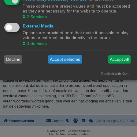
website
www.phpbb.nl
. De phpBB-software maakt internetgebaseerde
These cookies are preset values and must be accepted
discussies mogelijk. phpBB Limited is niet verantwoordelijk voor wat wordt
as they are necessary for the website to operate.
toegestaan of juist geweigerd als toelaatbare inhoud en/of gedrag. Meer
2
Services
informatie over phpBB kun je vinden op
https://www.phpbb.com/
of de
Nederlandstalige website
www.phpbb.nl
.
External Media
Options are provided here that make it possible to play
Je verklaart geen berichten te plaatsen die kwetsend, obsceen, vulgair,
videos or external media directly in the forum.
lasterlijk, haatdragend, dreigend, seksueel georiënteerd of enig ander
3
Services
materiaal bevat die de wetten van je eigen land, het land waar “3D Print
Forum” is gehost of internationale wetgeving kunnen schenden. Het plaatsen
van dergelijke berichten kan ertoe leiden dat je met onmiddellijke ingang en
Decline
Accept selected
Accept All
permanent wordt verbannen van dit forum. Tevens kan je provider worden
ingelicht. De IP-adressen van alle berichten worden opgeslagen om deze
voorwaarden te kunnen waarborgen. Je gaat er mee akkoord dat “3D Print
Realized with Klaro!
Forum” het recht heeft om ieder onderwerp te verwijderen, te wijzigen, te
sluiten of te verplaatsen wanneer zij dit nodig achten. Als gebruiker ga je
ermee akkoord, dat de informatie die je bij ons invoert wordt opgeslagen in
een database. Hoewel deze informatie niet aan een derde partij zal worden
verstrekt zónder je toestemming, kan “3D Print Forum” nóch phpBB
verantwoordelijk worden gehouden voor een hackpoging die ertoe kan leiden
dat de gegevens vrijkomen.
Forumoverzicht
Contact
Alle tijden zijn
UTC+02:00
© Copyright
! - 3dprintforum.eu
Alle Rechten Voorbehouden