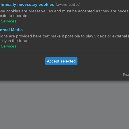
hnically necessary cookies
(always required)
Powered by
phpBB
® Forum Software © phpBB Limited
Nederlandse vertaling door
phpBB.nl
.
se cookies are preset values and must be accepted as they are necess
site to operate.
Privacy
|
Gebruikersvoorwaarden
Services
ernal Media
ions are provided here that make it possible to play videos or external
ectly in the forum.
Services
Accept selected
Real