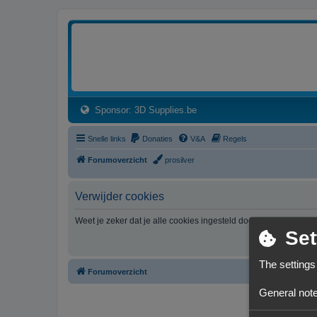
3dprintforum
Het 3D print forum van de Benelux na de sluiting van 3dprintforum.nl
(Opens a new tab)
Sponsor: 3D Supplies.be
Snelle links
Donaties
V&A
Regels
Forumoverzicht
prosilver
Verwijder cookies
Weet je zeker dat je alle cookies ingesteld door dit forum wil v
Set
The settings
Forumoverzicht
General note