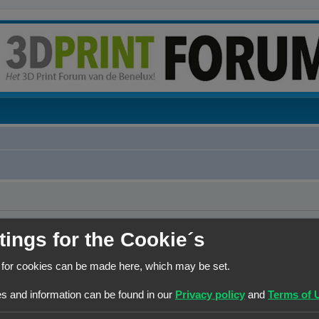
erwijderen?
tings for the Cookie´s
 for cookies can be made here, which may be set.
Contact
Het team
Leden
s and information can be found in our
Privacy policy
and
Terms of 
© Copyright
! - 3dprintforum.eu
Alle Rechten Voorbehouden