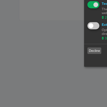
Tec
The
web
2
Ext
Opt
dir
3
Decline