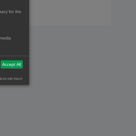
ary for the
 media
Accept All
ized with Klaro!