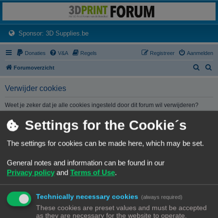
3dprintforum
Het 3D print forum van de Benelux na de sluiting van 3dprintforum.nl
(Opens a new tab)
Sponsor: 3D Supplies.be
Donaties
V&A
Regels
Registreer
Aanmelden
Z
Z
Forumoverzicht
o
o
Verwijder cookies
e
e
k
k
Weet je zeker dat je alle cookies ingesteld door dit forum wil verwijderen?
Settings for the Cookie´s
Forumoverzicht
Contact
Alle tijden zijn
UTC+02:00
The settings for cookies can be made here, which may be set.
© Copyright
! - 3dprintforum.eu
General notes and information can be found in our
Alle Rechten Voorbehouden
Privacy policy
and
Terms of Use
.
Powered by
phpBB
® Forum Software © phpBB Limited
Nederlandse vertaling door
phpBB.nl
.
Technically necessary cookies
Privacy
|
Gebruikersvoorwaarden
(always required)
These cookies are preset values and must be accepted
as they are necessary for the website to operate.