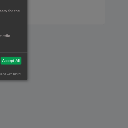
ary for the
 media
Accept All
ized with Klaro!