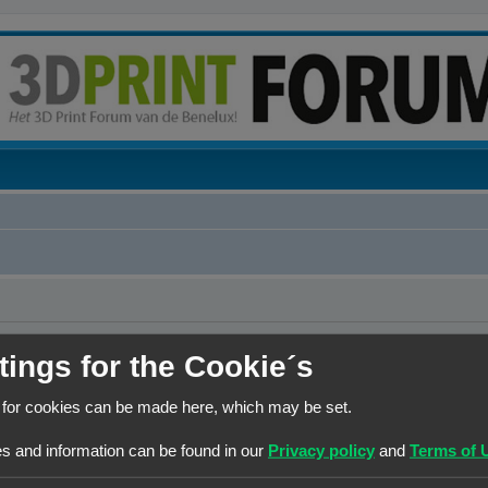
erwijderen?
tings for the Cookie´s
 for cookies can be made here, which may be set.
Contact
Het team
Leden
s and information can be found in our
Privacy policy
and
Terms of 
© Copyright
! - 3dprintforum.eu
Alle Rechten Voorbehouden