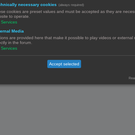
hnically necessary cookies
(always required)
Powered by
phpBB
® Forum Software © phpBB Limited
Nederlandse vertaling door
phpBB.nl
.
se cookies are preset values and must be accepted as they are necess
site to operate.
Privacy
|
Gebruikersvoorwaarden
Services
ernal Media
ions are provided here that make it possible to play videos or external
ectly in the forum.
Services
Accept selected
Real