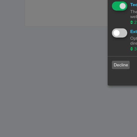
Tec
The
web
2
Ext
Opt
dir
3
Decline