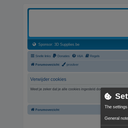
3dprintforum
Het 3D print forum van de Benelux na de sluiting van 3dprintforum.nl
(Opens a new tab)
Sponsor: 3D Supplies.be
Snelle links
Donaties
V&A
Regels
Forumoverzicht
prosilver
Verwijder cookies
Weet je zeker dat je alle cookies ingesteld door dit forum wil v
Set
The settings
Forumoverzicht
General note