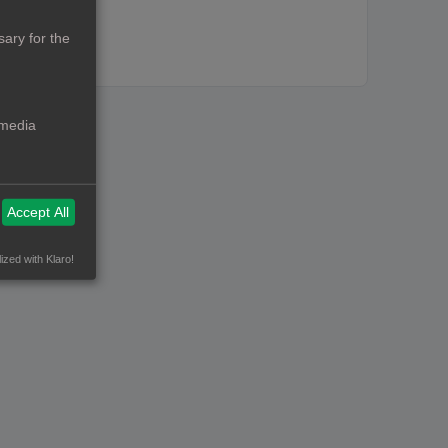
ary for the
 media
Accept All
ized with Klaro!