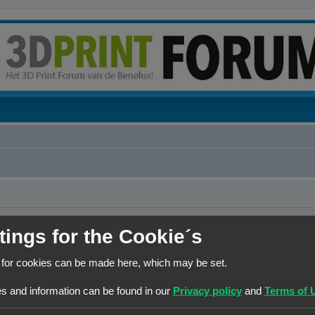
erwijderen?
tings for the Cookie´s
 for cookies can be made here, which may be set.
Contact
Het team
Leden
s and information can be found in our
Privacy policy
and
Terms of 
© Copyright
! - 3dprintforum.eu
Alle Rechten Voorbehouden