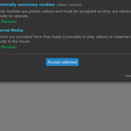
hnically necessary cookies
(always required)
Powered by
phpBB
® Forum Software © phpBB Limited
Nederlandse vertaling door
phpBB.nl
.
se cookies are preset values and must be accepted as they are necess
site to operate.
Privacy
|
Gebruikersvoorwaarden
Services
ernal Media
ions are provided here that make it possible to play videos or external
ectly in the forum.
Services
Accept selected
Real