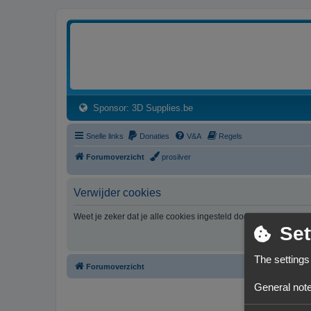
3dprintforum
Het 3D print forum van de Benelux na de sluiting van 3dprintforum.nl
(Opens a new tab)
Sponsor: 3D Supplies.be
Snelle links
Donaties
V&A
Regels
Forumoverzicht
prosilver
Verwijder cookies
Weet je zeker dat je alle cookies ingesteld door dit forum wil v
Set
The settings
Forumoverzicht
General note