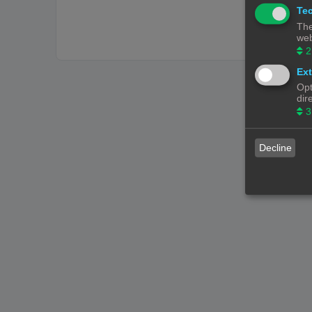
Tec
The
web
2
Ext
Opt
dir
3
Decline