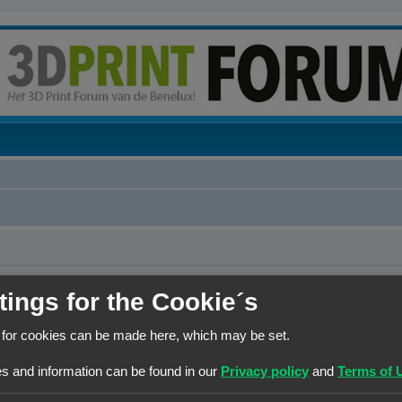
erwijderen?
tings for the Cookie´s
 for cookies can be made here, which may be set.
Contact
Het team
Leden
s and information can be found in our
Privacy policy
and
Terms of 
© Copyright
! - 3dprintforum.eu
Alle Rechten Voorbehouden