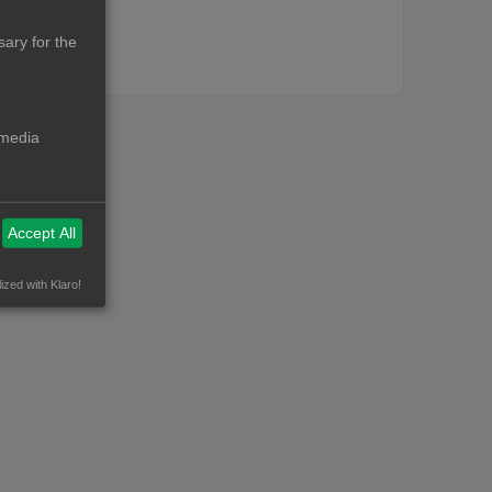
ary for the
 media
Accept All
ized with Klaro!