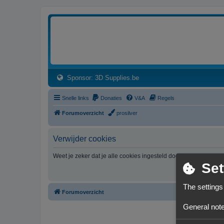
3dprintforum
Het 3D print forum van de Benelux na de sluiting van 3dprintforum.nl
(Opens a new tab)
Sponsor: 3D Supplies.be
Snelle links
Donaties
V&A
Regels
Forumoverzicht
prosilver
Verwijder cookies
Weet je zeker dat je alle cookies ingesteld door dit forum wil v
Set
The settings
Forumoverzicht
General note