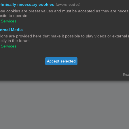
hnically necessary cookies
(always required)
Powered by
phpBB
® Forum Software © phpBB Limited
Nederlandse vertaling door
phpBB.nl
.
se cookies are preset values and must be accepted as they are necess
site to operate.
Privacy
|
Gebruikersvoorwaarden
Services
ernal Media
ions are provided here that make it possible to play videos or external
ectly in the forum.
Services
Accept selected
Real