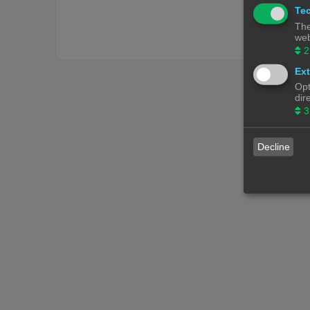
Tec
The
web
2
Ext
Opt
dir
3
Decline