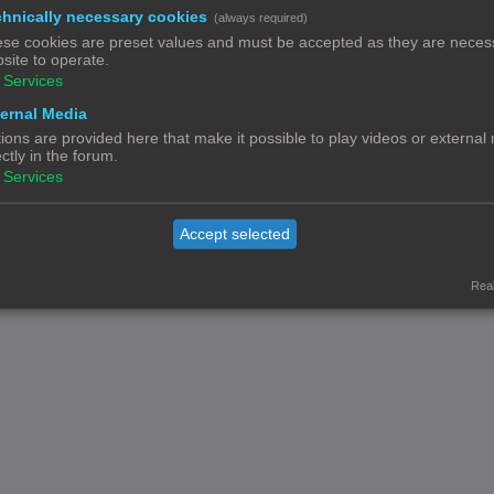
hnically necessary cookies
(always required)
Powered by
phpBB
® Forum Software © phpBB Limited
Nederlandse vertaling door
phpBB.nl
.
se cookies are preset values and must be accepted as they are necess
site to operate.
Privacy
|
Gebruikersvoorwaarden
Services
ernal Media
ions are provided here that make it possible to play videos or external
ectly in the forum.
Services
Accept selected
Real