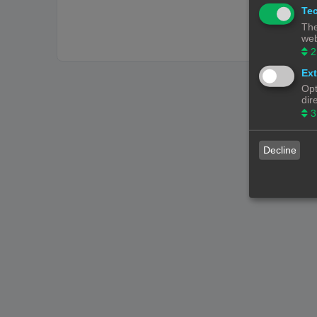
Tec
The
web
2
Ext
Opt
dir
3
Decline