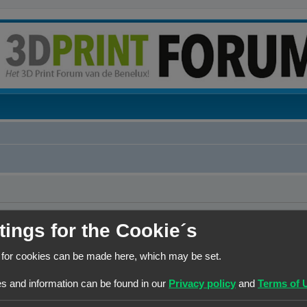
erwijderen?
tings for the Cookie´s
 for cookies can be made here, which may be set.
Contact
Het team
Leden
s and information can be found in our
Privacy policy
and
Terms of 
© Copyright
! - 3dprintforum.eu
Alle Rechten Voorbehouden