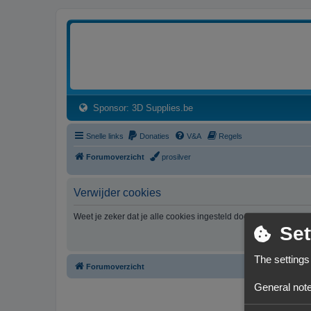
3dprintforum
Het 3D print forum van de Benelux na de sluiting van 3dprintforum.nl
(Opens a new tab)
Sponsor: 3D Supplies.be
Snelle links
Donaties
V&A
Regels
Forumoverzicht
prosilver
Verwijder cookies
Weet je zeker dat je alle cookies ingesteld door dit forum wil v
Set
The settings
Forumoverzicht
General note