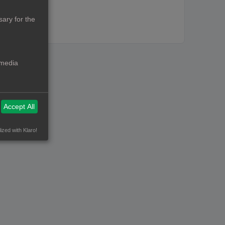
ary for the
 media
Accept All
ized with Klaro!