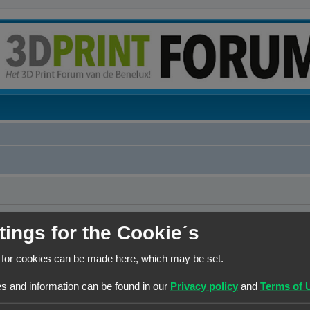
erwijderen?
tings for the Cookie´s
 for cookies can be made here, which may be set.
Contact
Het team
Leden
s and information can be found in our
Privacy policy
and
Terms of 
© Copyright
! - 3dprintforum.eu
Alle Rechten Voorbehouden