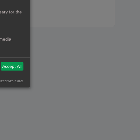
ary for the
 media
Accept All
ized with Klaro!