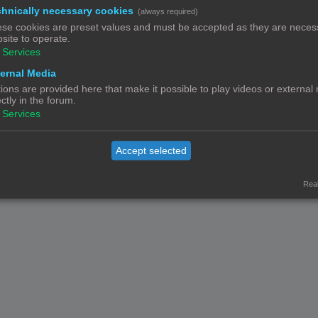
hnically necessary cookies
(always required)
Powered by
phpBB
® Forum Software © phpBB Limited
Nederlandse vertaling door
phpBB.nl
.
se cookies are preset values and must be accepted as they are necess
site to operate.
Privacy
|
Gebruikersvoorwaarden
Services
ernal Media
ions are provided here that make it possible to play videos or external
ectly in the forum.
Services
Accept selected
Real