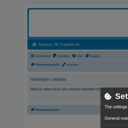
3dprintforum
Het 3D print forum van de Benelux na de sluiting van 3dprintforum.nl
(Opens a new tab)
Sponsor: 3D Supplies.be
Snelle links
Donaties
V&A
Regels
Forumoverzicht
prosilver
Verwijder cookies
Weet je zeker dat je alle cookies ingesteld door dit forum wil v
Set
The settings
Forumoverzicht
General note