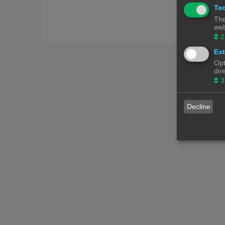
Tec
The
web
2
Ext
Opt
dir
3
Decline