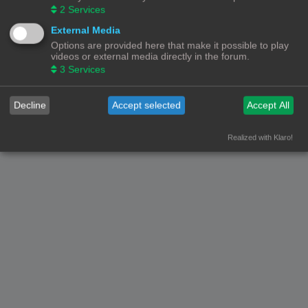
2
Services
Nederlandse vertaling door
phpBB.nl
.
Privacy
|
Gebruikersvoorwaarden
External Media
Options are provided here that make it possible to play
videos or external media directly in the forum.
3
Services
Decline
Accept selected
Accept All
Realized with Klaro!