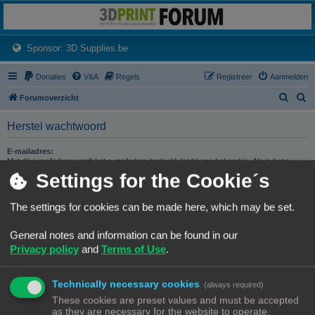
3dprintforum
Het 3D print forum van de Benelux na de sluiting van 3dprintforum.nl
(Opens a new tab)
Sponsor: 3D Supplies.be
Donaties
V&A
Regels
Registreer
Aanmelden
Z
Z
Forumoverzicht
o
o
Herstel wachtwoord
e
e
k
k
E-mailadres:
Met dit e-mailadres wordt het e-mailadres bedoeld dat bij ons bekend is. Als je het e-
mailadres nog nooit hebt gewijzigd, is dit het e-mailadres dat je hebt gebruikt bij de
Settings for the Cookie´s
registratie.
The settings for cookies can be made here, which may be set.
General notes and information can be found in our
Privacy policy
and
Terms of Use
.
Forumoverzicht
Contact
Alle tijden zijn
UTC+02:00
© Copyright
! - 3dprintforum.eu
Technically necessary cookies
(always required)
Alle Rechten Voorbehouden
These cookies are preset values and must be accepted
as they are necessary for the website to operate.
Powered by
phpBB
® Forum Software © phpBB Limited