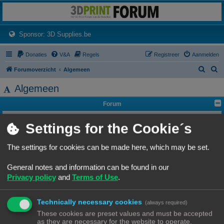
3dprintforum
Het 3D print forum van de Benelux na de sluiting van 3dprintforum.nl
(Opens a new tab)
Sponsor: 3D Supplies.be
Donaties
V&A
Regels
Registreer
Aanmelden
Z
Z
Forumoverzicht
Algemeen
o
o
Algemeen
e
e
Forum
k
k
Lounge
Settings for the Cookie´s
Algemeen forum
Onderwerpen:
80
F.A.Q. - Veelgestelde Vragen
The settings for cookies can be made here, which may be set.
Onderwerpen:
10
General notes and information can be found in our
Vragen over 3D-printen en 3D-printers
Vragen over het gebruik van een de printer, toepassingen etc...
Privacy policy
and
Terms of Use
.
Onderwerpen:
136
Stel jezelf voor
Ben je nieuw? Wil je jezelf voorstellen, dan is dit het ideale plekje!
Technically necessary cookies
(always required)
Onderwerpen:
138
These cookies are preset values and must be accepted
3D printen informatie
as they are necessary for the website to operate.