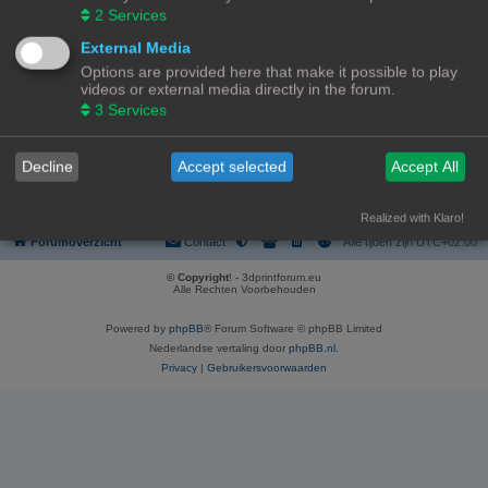
Nuttige 3D print links of info zien we graag hier verschijnen.
2
Services
Onderwerpen:
19
External Media
Handleidingen
Handleidingen m.b.t het gebruik van 3D printers of randapparatuur horen hier.
Options are provided here that make it possible to play
Onderwerpen:
3
videos or external media directly in the forum.
3
Services
Ga naar
Decline
Accept selected
Accept All
WIE IS ER ONLINE
Gebruikers op dit forum: Geen geregistreerde gebruikers en 1 gast
Realized with Klaro!
Forumoverzicht
Contact
Alle tijden zijn
UTC+02:00
© Copyright
! - 3dprintforum.eu
Alle Rechten Voorbehouden
Powered by
phpBB
® Forum Software © phpBB Limited
Nederlandse vertaling door
phpBB.nl
.
Privacy
|
Gebruikersvoorwaarden