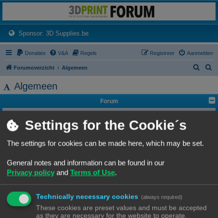
3dprintforum
Het 3D print forum van de Benelux na de sluiting van 3dprintforum.nl
(Opens a new tab)
Sponsor: 3D Supplies.be
Donaties
V&A
Regels
Registreer
Aanmelden
Z
Z
Forumoverzicht
Algemeen
o
o
Algemeen
e
e
Forum
k
k
Lounge
Settings for the Cookie´s
Algemeen forum
Onderwerpen:
80
F.A.Q. - Veelgestelde Vragen
The settings for cookies can be made here, which may be set.
Onderwerpen:
10
General notes and information can be found in our
Vragen over 3D-printen en 3D-printers
Vragen over het gebruik van een de printer, toepassingen etc...
Privacy policy
and
Terms of Use
.
Onderwerpen:
136
Stel jezelf voor
Ben je nieuw? Wil je jezelf voorstellen, dan is dit het ideale plekje!
Technically necessary cookies
(always required)
Onderwerpen:
138
These cookies are preset values and must be accepted
3D printen informatie
as they are necessary for the website to operate.