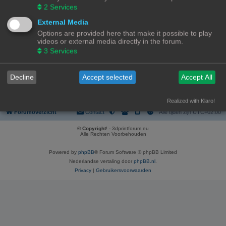
Nuttige 3D print links of info zien we graag hier verschijnen.
2
Services
Onderwerpen:
19
External Media
Handleidingen
Handleidingen m.b.t het gebruik van 3D printers of randapparatuur horen hier.
Options are provided here that make it possible to play
Onderwerpen:
3
videos or external media directly in the forum.
3
Services
Ga naar
Decline
Accept selected
Accept All
WIE IS ER ONLINE
Gebruikers op dit forum: Geen geregistreerde gebruikers en 1 gast
Realized with Klaro!
Forumoverzicht
Contact
Alle tijden zijn
UTC+02:00
© Copyright
! - 3dprintforum.eu
Alle Rechten Voorbehouden
Powered by
phpBB
® Forum Software © phpBB Limited
Nederlandse vertaling door
phpBB.nl
.
Privacy
|
Gebruikersvoorwaarden