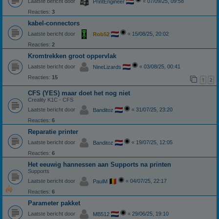
Laatste bericht door
«
07/09/25, 09:58
PrintEngineer
Reacties:
3
kabel-connectors
Laatste bericht door
«
15/08/25, 20:02
Rob52
Reacties:
2
Kromtrekken groot oppervlak
Laatste bericht door
«
03/08/25, 00:41
NineLizards
Reacties:
15
1
2
CFS (YES) maar doet het nog niet
Creality K1C - CFS
Laatste bericht door
«
31/07/25, 23:20
Banditoz
Reacties:
6
Reparatie printer
Laatste bericht door
«
19/07/25, 12:05
Banditoz
Reacties:
6
Het eeuwig hannessen aan Supports na printen
Supports
Laatste bericht door
«
04/07/25, 22:17
PaulM
Reacties:
6
Parameter pakket
Laatste bericht door
«
29/06/25, 19:10
MB512