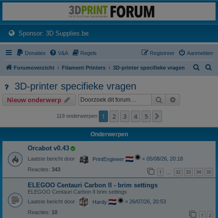
3dprintforum
Het 3D print forum van de Benelux na de sluiting van 3dprintforum.nl
(Opens a new tab)
Sponsor: 3D Supplies.be
Donaties
V&A
Regels
Registreer
Aanmelden
Z
Z
Forumoverzicht
Filament Printers
3D-printer specifieke vragen
o
o
3D-printer specifieke vragen
e
e
Zoek
Uitgebreid z
Nieuw onderwerp
k
k
1
2
3
4
5
Volgende
119 onderwerpen
Onderwerpen
Orcabot v0.43
Laatste bericht door
«
05/08/26, 20:18
PrintEngineer
Reacties:
343
1
32
33
34
35
…
ELEGOO Centauri Carbon II - brim settings
ELEGOO Centauri Carbon II brim settings
Laatste bericht door
«
26/07/26, 20:53
Hardy
Reacties:
10
1
2