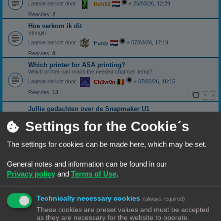
Laatste bericht door
«
25/03/26, 12:29
Rob52
Reacties:
2
Hoe verkom ik dit
Stringin
Laatste bericht door
«
07/03/26, 17:19
Hardy
Reacties:
8
Which printer for ASA printing?
Which printer can reach the needed chamber temp?
Laatste bericht door
«
07/02/26, 18:15
Ch3vr0n
Reacties:
13
1
2
Jullie gedachten over de Snapmaker U1
Snapmaker U1
Settings for the Cookie´s
Laatste bericht door
«
17/12/25, 15:45
Ch3vr0n
Reacties:
18
1
2
The settings for cookies can be made here, which may be set.
PETG probleem
General notes and information can be found in our
Laatste bericht door
«
06/12/25, 22:40
NineLizards
Privacy policy
and
Terms of Use
.
Reacties:
17
1
2
Heel slechte garantie Bambu
Technically necessary cookies
(always required)
Laatste bericht door
«
06/12/25, 22:37
NineLizards
These cookies are preset values and must be accepted
Reacties:
19
1
2
as they are necessary for the website to operate.