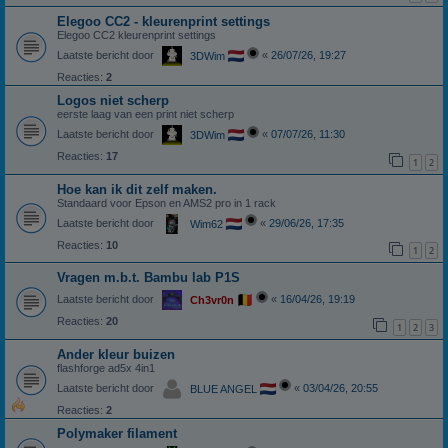
Elegoo CC2 - kleurenprint settings
Elegoo CC2 kleurenprint settings
Laatste bericht door
«
26/07/26, 19:27
3DWim
Reacties:
2
Logos niet scherp
eerste laag van een print niet scherp
Laatste bericht door
«
07/07/26, 11:30
3DWim
Reacties:
17
1
2
Hoe kan ik dit zelf maken.
Standaard voor Epson en AMS2 pro in 1 rack
Laatste bericht door
«
29/06/26, 17:35
Wim62
Reacties:
10
1
2
Vragen m.b.t. Bambu lab P1S
Laatste bericht door
«
16/04/26, 19:19
Ch3vr0n
Reacties:
20
1
2
3
Ander kleur buizen
flashforge ad5x 4in1
Laatste bericht door
«
03/04/26, 20:55
BLUE ANGEL
Reacties:
2
Polymaker filament