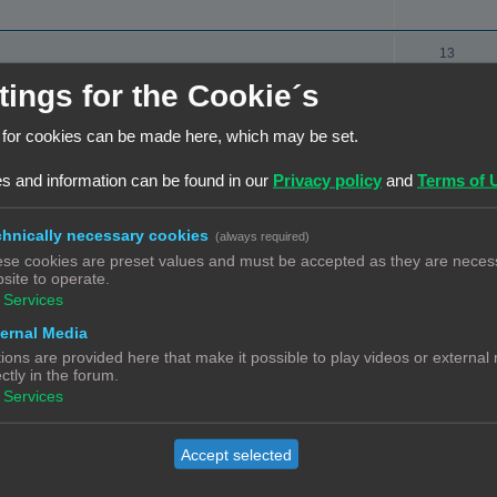
c
e
e
t
a
s
R
13
i
c
e
1
2
tings for the Cookie´s
e
t
a
s
i
R
18
 for cookies can be made here, which may be set.
c
e
e
1
2
t
s and information can be found in our
Privacy policy
and
Terms of 
s
a
i
R
17
c
1
2
e
e
hnically necessary cookies
(always required)
t
s
a
se cookies are preset values and must be accepted as they are necess
R
19
i
site to operate.
1
2
c
e
Services
e
t
a
R
8
s
ernal Media
el heer je evaringen en tips en tricks (en resultaten)
i
c
e
ions are provided here that make it possible to play videos or external
ectly in the forum.
e
t
a
Services
R
3
s
i
 uit de nuzzle. Maar als ik begin ik wil printen
c
e
e
t
Accept selected
a
s
i
R
13
c
1
2