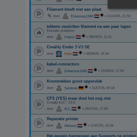
Filament kleeft niet aan plaat
door
»
21/10/25, 21:50
Erinaceus1990
telkens vastzitten filament na een paar lagen
Extruder probleem
door
»
08/09/25, 11:31
Fritsov
Creality Ender 3 V3 SE
door
»
06/09/25, 15:34
Frits
kabel-connectors
door
»
15/08/25, 17:06
Erinaceus1990
Kromtrekken groot oppervlak
door
»
31/07/25, 09:18
Sardonis
CFS (YES) maar doet het nog niet
Creality K1C - CFS
door
»
28/07/25, 17:08
B.S.
Reparatie printer
door
»
17/07/25, 22:56
Rehorst
Het eeuwig hannessen aan Supports na printen