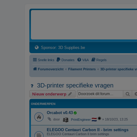
3dprintforum
Het 3D print forum van de Benelux na de sluiting van 3dprintforum.nl
(Opens a new tab)
Sponsor: 3D Supplies.be
Snelle links
Donaties
V&A
Regels
Forumoverzicht
Filament Printers
3D-printer specifieke 
3D-printer specifieke vragen
Zoe
Nieuw onderwerp
ONDERWERPEN
Orcabot v0.43
door
»
18/10/23, 13:25
PrintEngineer
ELEGOO Centauri Carbon II - brim settings
ELEGOO Centauri Carbon II brim settings