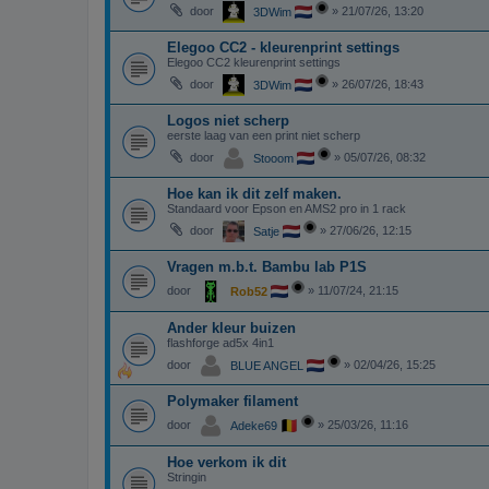
door
»
21/07/26, 13:20
3DWim
Elegoo CC2 - kleurenprint settings
Elegoo CC2 kleurenprint settings
door
»
26/07/26, 18:43
3DWim
Logos niet scherp
eerste laag van een print niet scherp
door
»
05/07/26, 08:32
Stooom
Hoe kan ik dit zelf maken.
Standaard voor Epson en AMS2 pro in 1 rack
door
»
27/06/26, 12:15
Satje
Vragen m.b.t. Bambu lab P1S
door
»
11/07/24, 21:15
Rob52
Ander kleur buizen
flashforge ad5x 4in1
door
»
02/04/26, 15:25
BLUE ANGEL
Polymaker filament
door
»
25/03/26, 11:16
Adeke69
Hoe verkom ik dit
Stringin