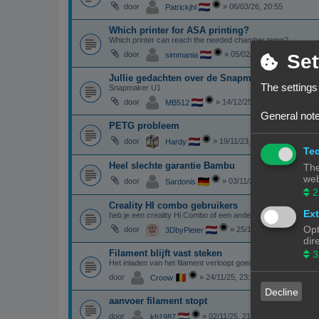
door
»
06/03/26, 20:55
Patrickjhl
Which printer for ASA printing?
Which printer can reach the needed chamber temp?
door
»
05/02/26, 16:44
Set
simmania
Jullie gedachten over de Snapmaker U1
The settings
Snapmaker U1
door
»
14/12/25, 23:38
MB512
General note
PETG probleem
door
»
19/11/23, 14:17
Hardy
Tec
Heel slechte garantie Bambu
The
web
door
»
03/11/25, 11:12
Sardonis
2
Creality HI combo gebruikers
Ext
heb je een creality Hi Combo of een andere creality printer De
Opt
door
»
25/11/25, 10:59
3DbyPieter
dir
Filament blijft vast steken
3
Het inladen van het filament verloopt goed. Het komt zelfs mooi
door
»
24/11/25, 23:10
Croow
Decline
aanvoer filament stopt
door
»
02/11/25, 21:40
kh1987