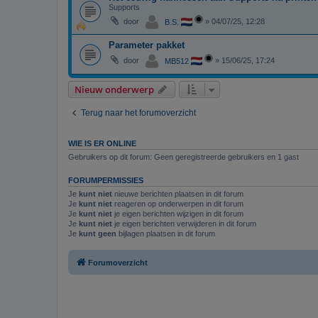
Supports
door
»
04/07/25, 12:28
B.S.
Parameter pakket
door
»
15/06/25, 17:24
MB512
Nieuw onderwerp
Terug naar het forumoverzicht
WIE IS ER ONLINE
Gebruikers op dit forum: Geen geregistreerde gebruikers en 1 gast
FORUMPERMISSIES
Je
kunt niet
nieuwe berichten plaatsen in dit forum
Je
kunt niet
reageren op onderwerpen in dit forum
Je
kunt niet
je eigen berichten wijzigen in dit forum
Je
kunt niet
je eigen berichten verwijderen in dit forum
Je
kunt geen
bijlagen plaatsen in dit forum
Forumoverzicht