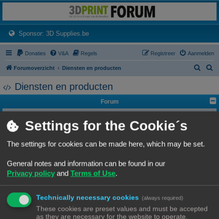
3dprintforum
Het 3D print forum van de Benelux na de sluiting van 3dprintforum.nl
(Opens a new tab)
Sponsor: 3D Supplies.be
Donaties
V&A
Regels
Registreer
Aanmelden
Z
Z
Forumoverzicht
Diensten en producten
o
o
Diensten en producten
e
e
Forum
k
k
Websites en webwinkels
Settings for the Cookie´s
Alles over 3D print websites, winkels, reviews etc...
Onderwerpen:
8
Filament, pellets en grondstoffen
The settings for cookies can be made here, which may be set.
Alles rond specifieke 3D print grondstoffen (filament, poeders,
spuitopeningen,...) horen hier.
Onderwerpen:
4
General notes and information can be found in our
Privacy policy
and
Terms of Use
.
3D verzoeken
Zoek je een 3d model, maar je hebt niet de nodige ontwerpervaring dan kan je
hier een ontwerpverzoek plaatsen.
Onderwerpen:
7
Technically necessary cookies
(always required)
Te koop: Vraag en Aanbod
These cookies are preset values and must be accepted
3D printers of andere 3d hardware gezocht en te koop.
as they are necessary for the website to operate.