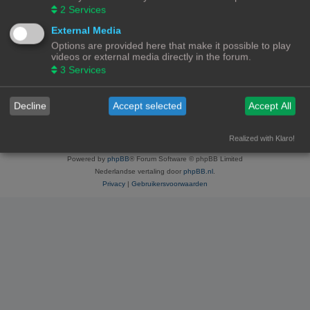
Onderwerpen:
37
2
Services
External Media
Ga naar
Options are provided here that make it possible to play
videos or external media directly in the forum.
3
Services
WIE IS ER ONLINE
Gebruikers op dit forum: Geen geregistreerde gebruikers en 1 gast
Forumoverzicht
Contact
Alle tijden zijn
UTC+02:00
Decline
Accept selected
Accept All
© Copyright
! - 3dprintforum.eu
Alle Rechten Voorbehouden
Realized with Klaro!
Powered by
phpBB
® Forum Software © phpBB Limited
Nederlandse vertaling door
phpBB.nl
.
Privacy
|
Gebruikersvoorwaarden