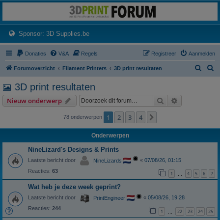
3dprintforum
Het 3D print forum van de Benelux na de sluiting van 3dprintforum.nl
(Opens a new tab)
Sponsor: 3D Supplies.be
Donaties
V&A
Regels
Registreer
Aanmelden
Z
Z
Forumoverzicht
Filament Printers
3D print resultaten
o
o
3D print resultaten
e
e
Zoek
Uitgebreid z
Nieuw onderwerp
k
k
1
2
3
4
Volgende
78 onderwerpen
Onderwerpen
NineLizard's Designs & Prints
Laatste bericht door
«
07/08/26, 01:15
NineLizards
Reacties:
63
1
4
5
6
7
…
Wat heb je deze week geprint?
Laatste bericht door
«
05/08/26, 19:28
PrintEngineer
Reacties:
244
1
22
23
24
25
…