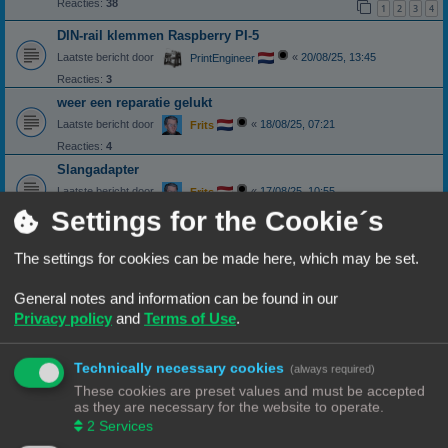
Reacties:
38
1
2
3
4
DIN-rail klemmen Raspberry PI-5
Laatste bericht door
«
20/08/25, 13:45
PrintEngineer
Reacties:
3
weer een reparatie gelukt
Laatste bericht door
«
18/08/25, 07:21
Frits
Reacties:
4
Slangadapter
Laatste bericht door
«
17/08/25, 10:55
Frits
Settings for the Cookie´s
Reacties:
2
Week klok
De dagen van de week klok
The settings for cookies can be made here, which may be set.
Laatste bericht door
«
07/08/25, 14:46
Henry schippers
Reacties:
23
General notes and information can be found in our
1
2
3
Privacy policy
and
Terms of Use
.
1e ASA print op Bambu P1S
Laatste bericht door
«
27/07/25, 15:41
sdevries76
Technically necessary cookies
(always required)
Reacties:
27
1
2
3
These cookies are preset values and must be accepted
ombouw EVA2.4 naar stealthburner met filament snijder
as they are necessary for the website to operate.
Laatste bericht door
«
03/06/25, 14:25
2
Services
PrintEngineer
Reacties:
15