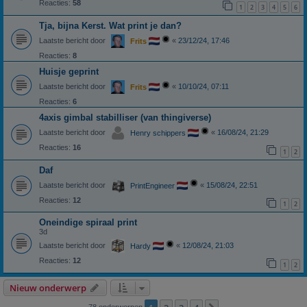
Reacties:
58
1
2
3
4
5
6
Tja, bijna Kerst. Wat print je dan?
Laatste bericht door
«
23/12/24, 17:46
Frits
Reacties:
8
Huisje geprint
Laatste bericht door
«
10/10/24, 07:11
Frits
Reacties:
6
4axis gimbal stabilliser (van thingiverse)
Laatste bericht door
«
16/08/24, 21:29
Henry schippers
Reacties:
16
1
2
Daf
Laatste bericht door
«
15/08/24, 22:51
PrintEngineer
Reacties:
12
1
2
Oneindige spiraal print
3d
Laatste bericht door
«
12/08/24, 21:03
Hardy
Reacties:
12
1
2
Nieuw onderwerp
78 onderwerpen