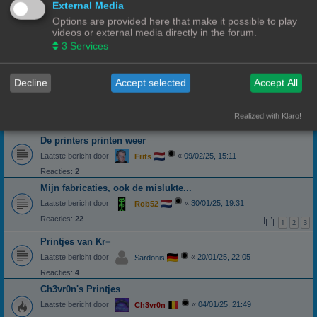
1
2
External Media
Options are provided here that make it possible to play
Music Maestro
videos or external media directly in the forum.
Een 3d print van een vleugel piano
3
Services
Laatste bericht door
«
31/03/25, 22:11
Polardesign
Reacties:
7
Project: Stargate BC 304 Mk 2
Decline
Accept selected
Accept All
Buildlog
Laatste bericht door
«
20/03/25, 17:38
Ch3vr0n
Realized with Klaro!
Reacties:
23
1
2
3
De printers printen weer
Laatste bericht door
«
09/02/25, 15:11
Frits
Reacties:
2
Mijn fabricaties, ook de mislukte...
Laatste bericht door
«
30/01/25, 19:31
Rob52
Reacties:
22
1
2
3
Printjes van Kr=
Laatste bericht door
«
20/01/25, 22:05
Sardonis
Reacties:
4
Ch3vr0n's Printjes
Laatste bericht door
«
04/01/25, 21:49
Ch3vr0n