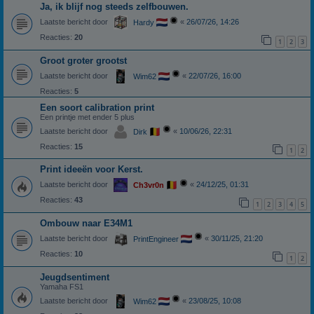
Ja, ik blijf nog steeds zelfbouwen.
Laatste bericht door
«
26/07/26, 14:26
Hardy
Reacties:
20
1
2
3
Groot groter grootst
Laatste bericht door
«
22/07/26, 16:00
Wim62
Reacties:
5
Een soort calibration print
Een printje met ender 5 plus
Laatste bericht door
«
10/06/26, 22:31
Dirk
Reacties:
15
1
2
Print ideeën voor Kerst.
Laatste bericht door
«
24/12/25, 01:31
Ch3vr0n
Reacties:
43
1
2
3
4
5
Ombouw naar E34M1
Laatste bericht door
«
30/11/25, 21:20
PrintEngineer
Reacties:
10
1
2
Jeugdsentiment
Yamaha FS1
Laatste bericht door
«
23/08/25, 10:08
Wim62