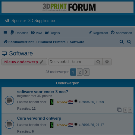
3dprintforum
Het 3D print forum van de Benelux na de sluiting van 3dprintforum.nl
(Opens a new tab)
Sponsor: 3D Supplies.be
Donaties
V&A
Regels
Registreer
Aanmelden
Z
Z
Forumoverzicht
Filament Printers
Software
o
o
Software
e
e
Zoek
Uitgebreid z
Nieuw onderwerp
k
k
1
2
Volgende
28 onderwerpen
Onderwerpen
software voor ender 3 neo?
beginner met 3D printen
Laatste bericht door
«
29/04/26, 19:09
Rob52
Reacties:
12
1
2
Cura vervormd ontwerp
Laatste bericht door
«
26/01/26, 21:47
Rob52
Reacties:
6