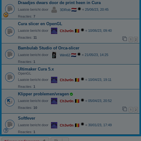
Draadjes dwars door de print heen in Cura
Laatste bericht door
«
25/06/23, 20:45
3DRob
Reacties:
7
Cura slicer en OpenGL
Laatste bericht door
«
10/06/23, 09:40
Ch3vr0n
Reacties:
11
1
2
Bambulab Studio of Orca-slicer
Laatste bericht door
«
21/05/23, 14:25
Wim62
Reacties:
1
Ultimaker Cura 5.x
OpenGL
Laatste bericht door
«
10/04/23, 19:11
Ch3vr0n
Reacties:
1
Klipper problemen/vragen
Laatste bericht door
«
05/04/23, 20:52
Ch3vr0n
Reacties:
10
1
2
Softfever
Laatste bericht door
«
30/01/23, 17:49
Ch3vr0n
Reacties:
1