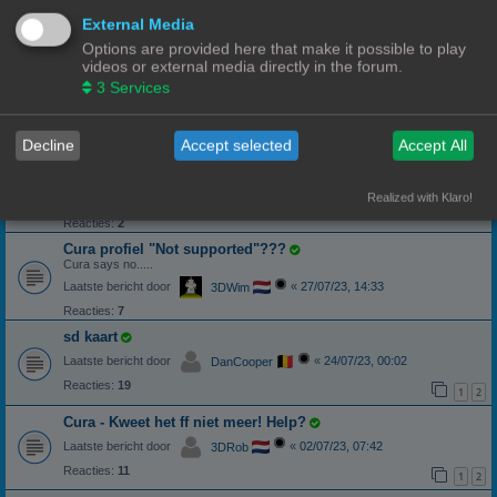
Laatste bericht door
«
31/01/24, 22:12
Ch3vr0n
External Media
Reacties:
13
1
2
Options are provided here that make it possible to play
videos or external media directly in the forum.
Klipper en 3 extruders!
3
Services
Geeetech A10T
Laatste bericht door
«
16/11/23, 22:21
swets
Reacties:
6
Decline
Accept selected
Accept All
Andere extensie.....en nu?
Andere extensie.....en nu?
Realized with Klaro!
Laatste bericht door
«
08/08/23, 21:50
Ch3vr0n
Reacties:
2
Cura profiel "Not supported"???
Cura says no.....
Laatste bericht door
«
27/07/23, 14:33
3DWim
Reacties:
7
sd kaart
Laatste bericht door
«
24/07/23, 00:02
DanCooper
Reacties:
19
1
2
Cura - Kweet het ff niet meer! Help?
Laatste bericht door
«
02/07/23, 07:42
3DRob
Reacties:
11
1
2