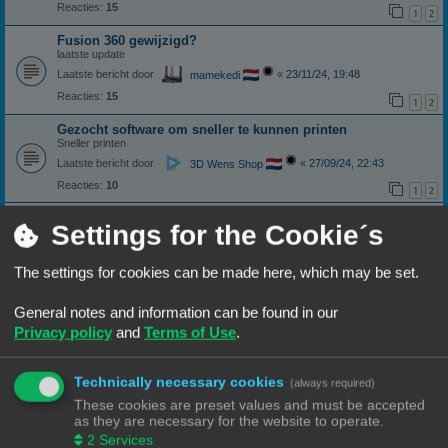
Reacties:
15
1
2
Fusion 360 gewijzigd?
laatste update
Laatste bericht door
«
23/11/24, 19:48
mamekedi
Reacties:
15
1
2
Gezocht software om sneller te kunnen printen
Sneller printen
Laatste bericht door
«
27/09/24, 22:43
3D Wens Shop
Reacties:
10
1
2
Script voor nabewerking wijkt af.
Settings for the Cookie´s
Laatste bericht door
«
12/09/24, 21:52
Ch3vr0n
Reacties:
4
The settings for cookies can be made here, which may be set.
Cura vs Orca probleem
Laatste bericht door
«
12/09/24, 18:10
Hardy
General notes and information can be found in our
Reacties:
33
Privacy policy
and
Terms of Use
.
1
2
3
4
Cura profile for CR-10 SE
Technically necessary cookies
(always required)
Laatste bericht door
«
13/08/24, 18:25
Zappa
These cookies are preset values and must be accepted
Reacties:
18
1
2
as they are necessary for the website to operate.
Temperatuur filament
2
Services