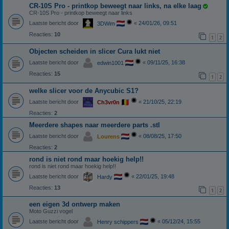
CR-10S Pro - printkop beweegt naar links, na elke laag
CR-10S Pro - printkop beweegt naar links
Laatste bericht door
«
24/01/26, 09:51
3DWim
Reacties:
10
1
2
Objecten scheiden in slicer Cura lukt niet
Laatste bericht door
«
09/11/25, 16:38
edwin1001
Reacties:
15
1
2
welke slicer voor de Anycubic S1?
Laatste bericht door
«
21/10/25, 22:19
Ch3vr0n
Reacties:
2
Meerdere shapes naar meerdere parts .stl
Laatste bericht door
«
08/08/25, 17:50
Lourens
Reacties:
2
rond is niet rond maar hoekig help!!
rond is niet rond maar hoekig help!!
Laatste bericht door
«
22/01/25, 19:48
Hardy
Reacties:
13
1
2
een eigen 3d ontwerp maken
Moto Guzzi vogel
Laatste bericht door
«
05/12/24, 15:55
Henry schippers