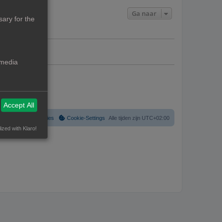
r
b
e
Ga naar
r
g
ary for the
i
c
a
h
t
v
e
 media
s
Accept All
Verwijder cookies
Cookie-Settings
Alle tijden zijn
UTC+02:00
ized with Klaro!