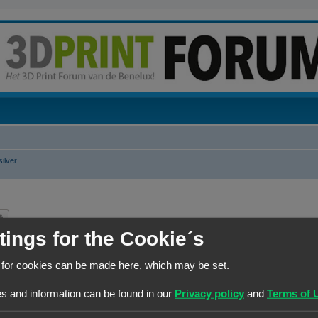
silver
k
Uitgebreid zoeken
tings for the Cookie´s
REACTIES
 for cookies can be made here, which may be set.
R
14
e
1
2
s and information can be found in our
Privacy policy
and
Terms of 
a