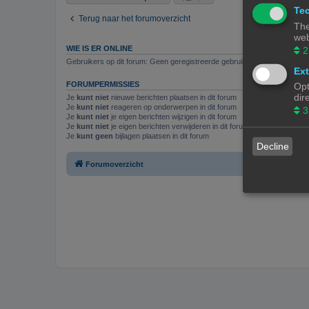
Tec
Terug naar het forumoverzicht
The
web
WIE IS ER ONLINE
2
Gebruikers op dit forum: Geen geregistreerde gebruikers en 1 gast
Ext
FORUMPERMISSIES
Opt
dir
Je
kunt niet
nieuwe berichten plaatsen in dit forum
Je
kunt niet
reageren op onderwerpen in dit forum
3
Je
kunt niet
je eigen berichten wijzigen in dit forum
Je
kunt niet
je eigen berichten verwijderen in dit forum
Je
kunt geen
bijlagen plaatsen in dit forum
Decline
Forumoverzicht