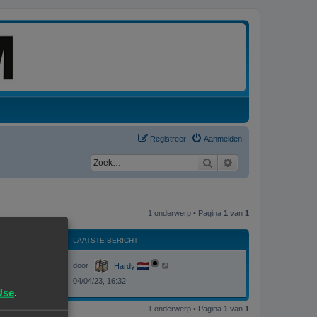
Registreer
Aanmelden
Zoek
Uitgebreid zoeken
1 onderwerp • Pagina
1
van
1
WEERGAVES
LAATSTE BERICHT
L
W
73144
door
Hardy
a
a
04/04/23, 16:32
e
t
Use
.
s
e
t
1 onderwerp • Pagina
1
van
1
e