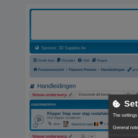
3dprintforum
Het 3D print forum van de Benelux na de sluiting van 3dprintforum.nl
(Opens a new tab)
Sponsor: 3D Supplies.be
Snelle links
Donaties
V&A
Regels
Forumoverzicht
Filament Printers
Handleidingen
pro
Handleidingen
Zoe
Nieuw onderwerp
Set
ONDERWERPEN
Klipper Stap voor stap installatiegids
The settings
Hoe Klipper installeren.
door
»
26/03/23, 13:23
MaestroLmpio
General note
Nieuw onderwerp