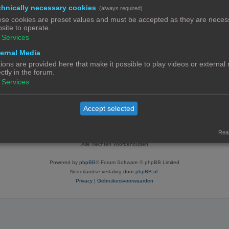
c
hnically necessary cookies
(always required)
t
se cookies are preset values and must be accepted as they are necess
site to operate.
i
Services
e
ernal Media
s
ions are provided here that make it possible to play videos or external
ectly in the forum.
Services
Accept selected
Contact
Het team
Leden
Real
© Copyright
! - 3dprintforum.eu
Alle Rechten Voorbehouden
Powered by
phpBB
® Forum Software © phpBB Limited
Nederlandse vertaling door
phpBB.nl
.
Privacy
|
Gebruikersvoorwaarden