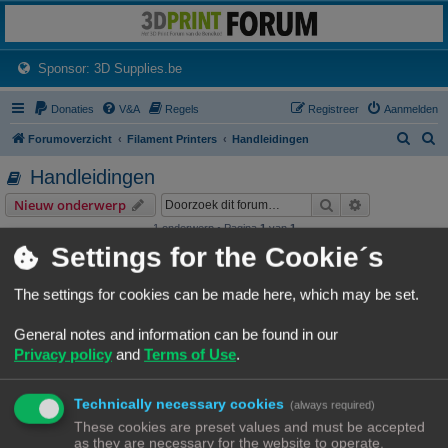
3dprintforum
Het 3D print forum van de Benelux na de sluiting van 3dprintforum.nl
(Opens a new tab)
Sponsor: 3D Supplies.be
Donaties
V&A
Regels
Registreer
Aanmelden
Z
Z
Forumoverzicht
Filament Printers
Handleidingen
o
o
Handleidingen
e
e
Zoek
Uitgebreid z
Nieuw onderwerp
k
k
1 onderwerp • Pagina
1
van
1
Settings for the Cookie´s
Onderwerpen
Klipper Stap voor stap installatiegids
The settings for cookies can be made here, which may be set.
Hoe Klipper installeren.
Laatste bericht door
«
04/04/23, 16:32
Hardy
General notes and information can be found in our
Reacties:
14
1
2
Privacy policy
and
Terms of Use
.
Nieuw onderwerp
1 onderwerp • Pagina
1
van
1
Technically necessary cookies
(always required)
These cookies are preset values and must be accepted
Ga naar
as they are necessary for the website to operate.