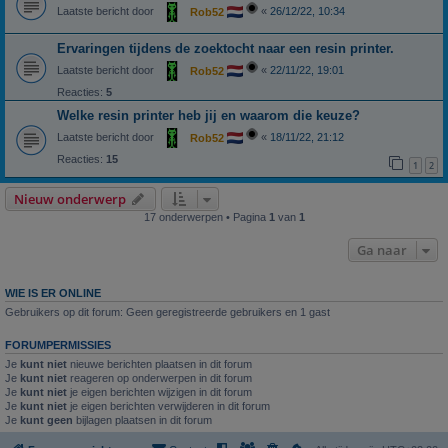
Laatste bericht door
«
26/12/22, 10:34
Rob52
Ervaringen tijdens de zoektocht naar een resin printer.
Laatste bericht door
«
22/11/22, 19:01
Rob52
Reacties:
5
Welke resin printer heb jij en waarom die keuze?
Laatste bericht door
«
18/11/22, 21:12
Rob52
Reacties:
15
1
2
Nieuw onderwerp
17 onderwerpen • Pagina
1
van
1
Ga naar
WIE IS ER ONLINE
Gebruikers op dit forum: Geen geregistreerde gebruikers en 1 gast
FORUMPERMISSIES
Je
kunt niet
nieuwe berichten plaatsen in dit forum
Je
kunt niet
reageren op onderwerpen in dit forum
Je
kunt niet
je eigen berichten wijzigen in dit forum
Je
kunt niet
je eigen berichten verwijderen in dit forum
Je
kunt geen
bijlagen plaatsen in dit forum