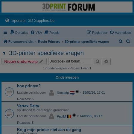
3dprintforum
Het 3D print forum van de Benelux na de sluiting van 3dprintforum.nl
(Opens a new tab)
Sponsor: 3D Supplies.be
Donaties
V&A
Regels
Registreer
Aanmelden
Z
Z
Forumoverzicht
Resin Printers
3D-printer specifieke vragen
o
o
3D-printer specifieke vragen
e
e
Zoek
Uitgebreid z
Nieuw onderwerp
k
k
17 onderwerpen • Pagina
1
van
1
Onderwerpen
hoe printen?
Laatste bericht door
«
18/02/26, 17:01
Ronaldp
Reacties:
6
Vertex Delta
spuitmond te dicht tegen grondplaat
Laatste bericht door
«
14/08/25, 08:17
PaulM
Reacties:
5
Krijg mijn printer niet aan de gang
Resin Printers