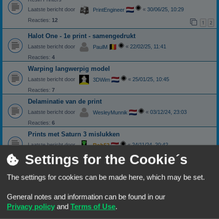
Laatste bericht door
«
30/06/25, 10:29
PrintEngineer
Reacties:
12
1
2
Halot One - 1e print - samengedrukt
Laatste bericht door
«
22/02/25, 11:41
PaulM
Reacties:
4
Warping langwerpig model
Laatste bericht door
«
25/01/25, 10:45
3DWim
Reacties:
7
Delaminatie van de print
Laatste bericht door
«
03/12/24, 23:03
WesleyMunnik
Reacties:
6
Prints met Saturn 3 mislukken
Laatste bericht door
«
24/11/24, 20:42
Rob52
Settings for the Cookie´s
Reacties:
5
Wisselen van nozzle
The settings for cookies can be made here, which may be set.
Laatste bericht door
«
10/10/24, 07:18
Frits
Reacties:
7
General notes and information can be found in our
Ender 3D V2 extrusie stopt halverwege print
Privacy policy
and
Terms of Use
.
Laatste bericht door
«
05/10/24, 12:29
Wim62