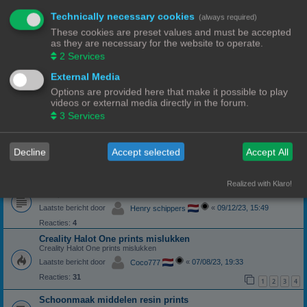
Reacties:
11
1
2
Technically necessary cookies
(always required)
fietswielen
These cookies are preset values and must be accepted
problem met fijne stukken
as they are necessary for the website to operate.
Laatste bericht door
«
04/08/24, 21:26
PaulM
2
Services
Reacties:
10
1
2
External Media
Raspberry/Hyperpixel
Options are provided here that make it possible to play
Laatste bericht door
«
21/04/24, 16:15
videos or external media directly in the forum.
PrintEngineer
3
Services
Reacties:
1
Bizar idee?
Laatste bericht door
«
13/12/23, 18:51
Wim62
Decline
Accept selected
Accept All
Reacties:
17
1
2
Realized with Klaro!
Octo pi op abdroid tv box?
Octo pi
Laatste bericht door
«
09/12/23, 15:49
Henry schippers
Reacties:
4
Creality Halot One prints mislukken
Creality Halot One prints mislukken
Laatste bericht door
«
07/08/23, 19:33
Coco777
Reacties:
31
1
2
3
4
Schoonmaak middelen resin prints