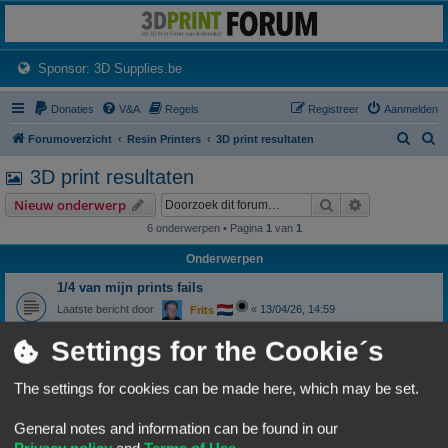
3dprintforum
Het 3D print forum van de Benelux na de sluiting van 3dprintforum.nl
(Opens a new tab)
Sponsor: 3D Supplies.be
Donaties
V&A
Regels
Registreer
Aanmelden
Z
Z
Forumoverzicht
Resin Printers
3D print resultaten
o
o
3D print resultaten
e
e
Zoek
Uitgebreid z
Nieuw onderwerp
k
k
6 onderwerpen • Pagina
1
van
1
Onderwerpen
1/4 van mijn prints fails
Laatste bericht door
«
13/04/26, 14:59
Frits
Reacties:
4
Settings for the Cookie´s
print faalt
Laatste bericht door
«
07/10/24, 10:43
ksch57
The settings for cookies can be made here, which may be set.
Reacties:
8
CTC A13 Special begint aan zijn tweede leven
General notes and information can be found in our
Laatste bericht door
«
30/04/24, 08:56
Wim62
Privacy policy
and
Terms of Use
.