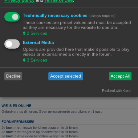
Reacties:
3
Arthas Menethil van Lordaron
Technically necessary cookies
(always required)
Laatste bericht door
«
15/07/23, 16:36
Ch3vr0n
These cookies are preset values and must be accepted
Reacties:
6
as they are necessary for the website to operate.
2
Services
Na 1,5 jaar staat de printer weer eens aan
Laatste bericht door
«
03/07/23, 09:29
PrintEngineer
External Media
Reacties:
14
1
2
Options are provided here that make it possible to play
videos or external media directly in the forum.
De standaard resin testprint
3
Services
Laatste bericht door
«
26/12/22, 10:21
Rob52
Decline
Accept selected
Accept All
Nieuw onderwerp
6 onderwerpen • Pagina
1
van
1
Realized with Klaro!
Ga naar
WIE IS ER ONLINE
Gebruikers op dit forum: Geen geregistreerde gebruikers en 1 gast
FORUMPERMISSIES
Je
kunt niet
nieuwe berichten plaatsen in dit forum
Je
kunt niet
reageren op onderwerpen in dit forum
Je
kunt niet
je eigen berichten wijzigen in dit forum