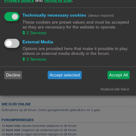
Reacties:
3
Arthas Menethil van Lordaron
Technically necessary cookies
(always required)
Laatste bericht door
«
15/07/23, 16:36
Ch3vr0n
These cookies are preset values and must be accepted
Reacties:
6
as they are necessary for the website to operate.
2
Services
Na 1,5 jaar staat de printer weer eens aan
Laatste bericht door
«
03/07/23, 09:29
PrintEngineer
External Media
Reacties:
14
1
2
Options are provided here that make it possible to play
videos or external media directly in the forum.
De standaard resin testprint
3
Services
Laatste bericht door
«
26/12/22, 10:21
Rob52
Decline
Accept selected
Accept All
Nieuw onderwerp
6 onderwerpen • Pagina
1
van
1
Realized with Klaro!
Ga naar
WIE IS ER ONLINE
Gebruikers op dit forum: Geen geregistreerde gebruikers en 1 gast
FORUMPERMISSIES
Je
kunt niet
nieuwe berichten plaatsen in dit forum
Je
kunt niet
reageren op onderwerpen in dit forum
Je
kunt niet
je eigen berichten wijzigen in dit forum