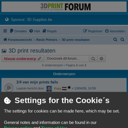
3dprintforum
Het 3D print forum van de Benelux na de sluiting van 3dprintforum.nl
(Opens a new tab)
Sponsor: 3D Supplies.be
Donaties
V&A
Regels
Registreer
Aanmelden
Z
Z
Forumoverzicht
Resin Printers
3D print resultaten
o
o
3D print resultaten
e
e
Zoek
Uitgebreid z
Nieuw onderwerp
k
k
6 onderwerpen • Pagina
1
van
1
Onderwerpen
1/4 van mijn prints fails
Laatste bericht door
«
13/04/26, 14:59
Frits
Reacties:
4
Settings for the Cookie´s
print faalt
Laatste bericht door
«
07/10/24, 10:43
ksch57
The settings for cookies can be made here, which may be set.
Reacties:
8
CTC A13 Special begint aan zijn tweede leven
General notes and information can be found in our
Laatste bericht door
«
30/04/24, 08:56
Wim62
Privacy policy
and
Terms of Use
.