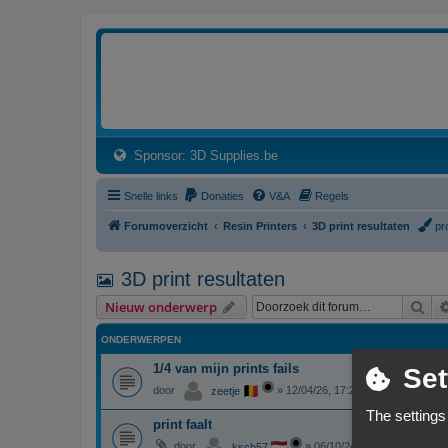
3dprintforum
Het 3D print forum van de Benelux na de sluiting van 3dprintforum.nl
(Opens a new tab)
Sponsor: 3D Supplies.be
Snelle links
Donaties
V&A
Regels
Forumoverzicht
Resin Printers
3D print resultaten
pr
3D print resultaten
Zoe
Nieuw onderwerp
ONDERWERPEN
1/4 van mijn prints fails
Set
door
»
12/04/26, 17:25
zeetje
The settings
print faalt
door
»
06/10/24, 12:00
ksch57