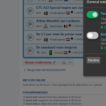
General note
CTC A13 Special begint aan zijn tweede leven
door
»
29/04/24, 23:36
Tec
PrintEngineer
The
Arthas Menethil van Lordaron
web
door
»
14/07/23, 19:53
DanCooper
2
Ext
Na 1,5 jaar staat de printer weer eens aan
Opt
door
»
24/06/23, 17:14
PrintEngineer
dir
De standaard resin testprint
3
door
»
26/12/22, 10:21
Rob52
Decline
Nieuw onderwerp
Terug naar het forumoverzicht
WIE IS ER ONLINE
Gebruikers op dit forum: Geen geregistreerde gebruikers en 2 gasten
FORUMPERMISSIES
Je
kunt niet
nieuwe berichten plaatsen in dit forum
Je
kunt niet
reageren op onderwerpen in dit forum
Je
kunt niet
je eigen berichten wijzigen in dit forum