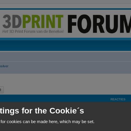
osilver
k
Uitgebreid zoeken
REACTIES
tings for the Cookie´s
R
4
e
 for cookies can be made here, which may be set.
a
R
8