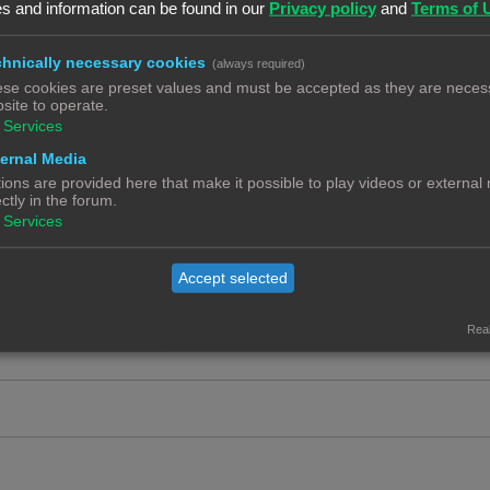
c
s and information can be found in our
Privacy policy
and
Terms of 
e
t
a
R
3
i
hnically necessary cookies
(always required)
c
e
se cookies are preset values and must be accepted as they are necess
e
t
a
R
6
site to operate.
s
i
Services
c
e
e
t
ernal Media
a
R
14
s
1
2
ions are provided here that make it possible to play videos or external
i
c
e
ectly in the forum.
e
t
Services
a
R
0
s
i
c
e
e
Accept selected
t
a
s
i
c
Real
e
t
s
i
e
s