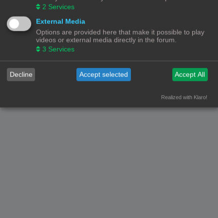
Je
kunt geen
bijlagen plaatsen in dit forum
2
Services
Forumoverzicht
Contact
Alle tijden zijn
UTC+02:00
External Media
Options are provided here that make it possible to play
© Copyright
! - 3dprintforum.eu
videos or external media directly in the forum.
Alle Rechten Voorbehouden
3
Services
Powered by
phpBB
® Forum Software © phpBB Limited
Nederlandse vertaling door
phpBB.nl
.
Decline
Accept selected
Accept All
Privacy
|
Gebruikersvoorwaarden
Realized with Klaro!