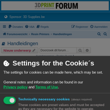
3dprintforum
Het 3D print forum van de Benelux na de sluiting van 3dprintforum.nl
(Opens a new tab)
Sponsor: 3D Supplies.be
Donaties
V&A
Regels
Registreer
Aanmelden
Z
Z
Forumoverzicht
Resin Printers
Handleidingen
o
o
Handleidingen
e
e
Zoek
Uitgebreid z
Nieuw onderwerp
k
k
0 onderwerpen • Pagina
1
van
1
Settings for the Cookie´s
Er zijn geen onderwerpen of berichten in dit forum.
Ga naar
The settings for cookies can be made here, which may be set.
WIE IS ER ONLINE
General notes and information can be found in our
Gebruikers op dit forum: Geen geregistreerde gebruikers en 1 gast
Privacy policy
and
Terms of Use
.
FORUMPERMISSIES
Je
kunt niet
nieuwe berichten plaatsen in dit forum
Technically necessary cookies
(always required)
Je
kunt niet
reageren op onderwerpen in dit forum
These cookies are preset values and must be accepted
Je
kunt niet
je eigen berichten wijzigen in dit forum
as they are necessary for the website to operate.
Je
kunt niet
je eigen berichten verwijderen in dit forum