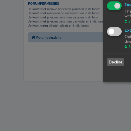
FORUMPERMISSIES
Tec
Je
kunt niet
nieuwe berichten plaatsen in dit forum
The
Je
kunt niet
reageren op onderwerpen in dit forum
web
Je
kunt niet
je eigen berichten wijzigen in dit forum
2
Je
kunt niet
je eigen berichten verwijderen in dit forum
Je
kunt geen
bijlagen plaatsen in dit forum
Ext
Opt
Forumoverzicht
dir
3
Decline