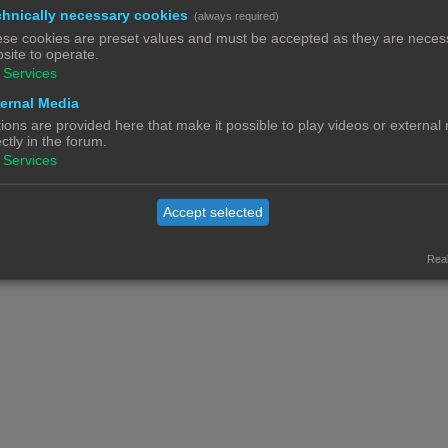
hnically necessary cookies
(always required)
se cookies are preset values and must be accepted as they are necess
site to operate.
Services
ernal Media
ions are provided here that make it possible to play videos or external
Contact
Het team
Leden
ectly in the forum.
Services
© Copyright
! - 3dprintforum.eu
Alle Rechten Voorbehouden
Powered by
phpBB
® Forum Software © phpBB Limited
Accept selected
Nederlandse vertaling door
phpBB.nl
.
Privacy
|
Gebruikersvoorwaarden
Real