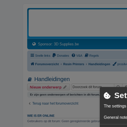
3dprintforum
Het 3D print forum van de Benelux na de sluiting van 3dprintforum.nl
(Opens a new tab)
Sponsor: 3D Supplies.be
Snelle links
Donaties
V&A
Regels
Forumoverzicht
Resin Printers
Handleidingen
prosilv
Handleidingen
Zoe
Nieuw onderwerp
Set
Er zijn geen onderwerpen of berichten in dit forum.
Terug naar het forumoverzicht
The settings
WIE IS ER ONLINE
General note
Gebruikers op dit forum: Geen geregistreerde gebruikers en 1 gast