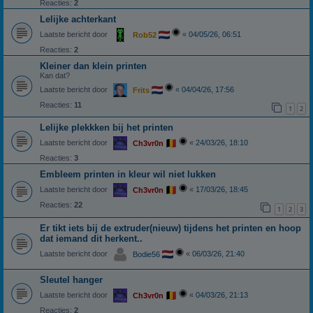
Reacties:
2
Lelijke achterkant
Laatste bericht door
«
04/05/26, 06:51
Rob52
Reacties:
2
Kleiner dan klein printen
Kan dat?
Laatste bericht door
«
04/04/26, 17:56
Frits
Reacties:
11
1
2
Lelijke plekkken bij het printen
Laatste bericht door
«
24/03/26, 18:10
Ch3vr0n
Reacties:
3
Embleem printen in kleur wil niet lukken
Laatste bericht door
«
17/03/26, 18:45
Ch3vr0n
Reacties:
22
1
2
3
Er tikt iets bij de extruder(nieuw) tijdens het printen en hoop
dat iemand dit herkent..
Laatste bericht door
«
06/03/26, 21:40
Bodie56
Sleutel hanger
Laatste bericht door
«
04/03/26, 21:13
Ch3vr0n
Reacties:
2