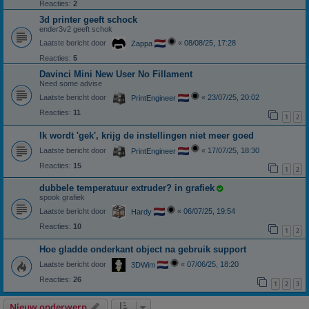
Reacties:
2
3d printer geeft schock
ender3v2 geeft schok
Laatste bericht door
«
08/08/25, 17:28
Zappa
Reacties:
5
Davinci Mini New User No Fillament
Need some advise
Laatste bericht door
«
23/07/25, 20:02
PrintEngineer
Reacties:
11
1
2
Ik wordt 'gek', krijg de instellingen niet meer goed
Laatste bericht door
«
17/07/25, 18:30
PrintEngineer
Reacties:
15
1
2
dubbele temperatuur extruder? in grafiek
spook grafiek
Laatste bericht door
«
06/07/25, 19:54
Hardy
Reacties:
10
1
2
Hoe gladde onderkant object na gebruik support
Laatste bericht door
«
07/06/25, 18:20
3DWim
Reacties:
26
1
2
3
Nieuw onderwerp