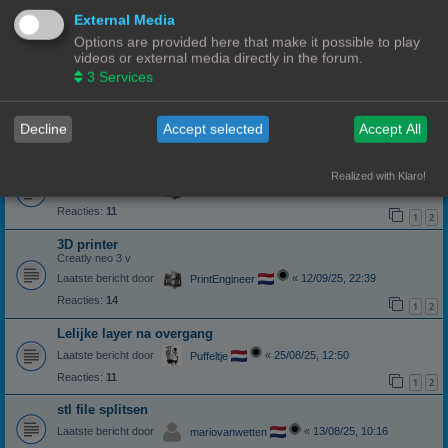
Hulp met een ender 3 pro
External Media
Laatste bericht door
«
04/12/25, 13:19
Zappa
Options are provided here that make it possible to play
videos or external media directly in the forum.
Reacties:
10
1
2
3
Services
Instellingen van Creality Ender 5 pro
Ik kan de instellingen niet opslaan.
Laatste bericht door
«
22/11/25, 10:43
3DWim
Decline
Accept selected
Accept All
Reacties:
8
print laat los van de plaat
Realized with Klaro!
Laatste bericht door
«
21/10/25, 05:58
PrintEngineer
Reacties:
11
1
2
3D printer
Creatly neo 3 v
Laatste bericht door
«
12/09/25, 22:39
PrintEngineer
Reacties:
14
1
2
Lelijke layer na overgang
Laatste bericht door
«
25/08/25, 12:50
Puffeltje
Reacties:
11
1
2
stl file splitsen
Laatste bericht door
«
13/08/25, 10:16
mariovanwetten