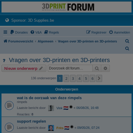
3dprintforum
Het 3D print forum van de Benelux na de sluiting van 3dprintforum.nl
(Opens a new tab)
Sponsor: 3D Supplies.be
Donaties
V&A
Regels
Registreer
Aanmelden
Z
Forumoverzicht
Algemeen
Vragen over 3D-printen en 3D-printers
o
Z
e
o
Vragen over 3D-printen en 3D-printers
k
e
Zoek
Uitgebreid z
Nieuw onderwerp
k
1
2
3
4
5
6
Volgende
136 onderwerpen
Onderwerpen
wat is de oorzaak van deze rimpels
rimpels
Laatste bericht door
«
06/08/26, 16:48
Vink
Reacties:
8
support regelen
Laatste bericht door
«
09/05/26, 07:24
Frits