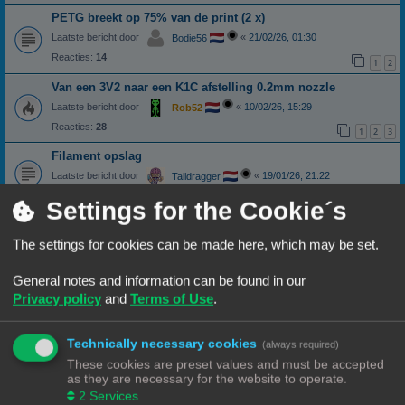
PETG breekt op 75% van de print (2 x)
Laatste bericht door
«
21/02/26, 01:30
Bodie56
Reacties:
14
1
2
Van een 3V2 naar een K1C afstelling 0.2mm nozzle
Laatste bericht door
«
10/02/26, 15:29
Rob52
Reacties:
28
1
2
3
Filament opslag
Laatste bericht door
«
19/01/26, 21:22
Taildragger
Reacties:
6
Settings for the Cookie´s
Cura of Anycubic slicer next
Laatste bericht door
«
16/01/26, 19:39
Misj
The settings for cookies can be made here, which may be set.
Reacties:
5
Van ender 3 V2 overgestapt op een A1
General notes and information can be found in our
Privacy policy
and
Terms of Use
.
Laatste bericht door
«
13/01/26, 17:41
Burrel
Reacties:
11
1
2
Technically necessary cookies
(always required)
Printer aansluiten op laptop
These cookies are preset values and must be accepted
Laatste bericht door
«
10/12/25, 11:25
Wim62
as they are necessary for the website to operate.
Reacties:
17
1
2
2
Services