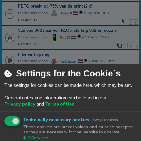
PETG breekt op 75% van de print (2 x)
Laatste bericht door
«
21/02/26, 01:30
Bodie56
Reacties:
14
1
2
Van een 3V2 naar een K1C afstelling 0.2mm nozzle
Laatste bericht door
«
10/02/26, 15:29
Rob52
Reacties:
28
1
2
3
Filament opslag
Laatste bericht door
«
19/01/26, 21:22
Taildragger
Reacties:
6
Settings for the Cookie´s
Cura of Anycubic slicer next
Laatste bericht door
«
16/01/26, 19:39
Misj
The settings for cookies can be made here, which may be set.
Reacties:
5
Van ender 3 V2 overgestapt op een A1
General notes and information can be found in our
Privacy policy
and
Terms of Use
.
Laatste bericht door
«
13/01/26, 17:41
Burrel
Reacties:
11
1
2
Technically necessary cookies
(always required)
Printer aansluiten op laptop
These cookies are preset values and must be accepted
Laatste bericht door
«
10/12/25, 11:25
Wim62
as they are necessary for the website to operate.
Reacties:
17
1
2
2
Services