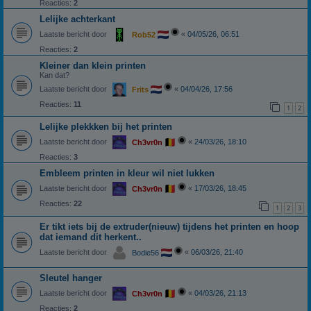
Reacties:
2
Lelijke achterkant
Laatste bericht door
«
04/05/26, 06:51
Rob52
Reacties:
2
Kleiner dan klein printen
Kan dat?
Laatste bericht door
«
04/04/26, 17:56
Frits
Reacties:
11
1
2
Lelijke plekkken bij het printen
Laatste bericht door
«
24/03/26, 18:10
Ch3vr0n
Reacties:
3
Embleem printen in kleur wil niet lukken
Laatste bericht door
«
17/03/26, 18:45
Ch3vr0n
Reacties:
22
1
2
3
Er tikt iets bij de extruder(nieuw) tijdens het printen en hoop
dat iemand dit herkent..
Laatste bericht door
«
06/03/26, 21:40
Bodie56
Sleutel hanger
Laatste bericht door
«
04/03/26, 21:13
Ch3vr0n
Reacties:
2