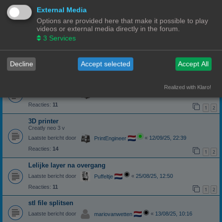
Hulp met een ender 3 pro
External Media
Laatste bericht door
«
04/12/25, 13:19
Zappa
Options are provided here that make it possible to play
videos or external media directly in the forum.
Reacties:
10
1
2
3
Services
Instellingen van Creality Ender 5 pro
Ik kan de instellingen niet opslaan.
Laatste bericht door
«
22/11/25, 10:43
3DWim
Decline
Accept selected
Accept All
Reacties:
8
print laat los van de plaat
Realized with Klaro!
Laatste bericht door
«
21/10/25, 05:58
PrintEngineer
Reacties:
11
1
2
3D printer
Creatly neo 3 v
Laatste bericht door
«
12/09/25, 22:39
PrintEngineer
Reacties:
14
1
2
Lelijke layer na overgang
Laatste bericht door
«
25/08/25, 12:50
Puffeltje
Reacties:
11
1
2
stl file splitsen
Laatste bericht door
«
13/08/25, 10:16
mariovanwetten