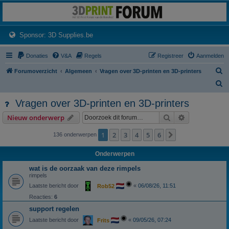
3dprintforum
Het 3D print forum van de Benelux na de sluiting van 3dprintforum.nl
(Opens a new tab)
Sponsor: 3D Supplies.be
Donaties
V&A
Regels
Registreer
Aanmelden
Z
Forumoverzicht
Algemeen
Vragen over 3D-printen en 3D-printers
o
Z
e
o
Vragen over 3D-printen en 3D-printers
k
e
Zoek
Uitgebreid z
Nieuw onderwerp
k
1
2
3
4
5
6
Volgende
136 onderwerpen
Onderwerpen
wat is de oorzaak van deze rimpels
rimpels
Laatste bericht door
«
06/08/26, 11:51
Rob52
Reacties:
6
support regelen
Laatste bericht door
«
09/05/26, 07:24
Frits