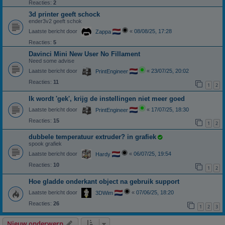
Reacties:
2
3d printer geeft schock
ender3v2 geeft schok
Laatste bericht door
«
08/08/25, 17:28
Zappa
Reacties:
5
Davinci Mini New User No Fillament
Need some advise
Laatste bericht door
«
23/07/25, 20:02
PrintEngineer
Reacties:
11
1
2
Ik wordt 'gek', krijg de instellingen niet meer goed
Laatste bericht door
«
17/07/25, 18:30
PrintEngineer
Reacties:
15
1
2
dubbele temperatuur extruder? in grafiek
spook grafiek
Laatste bericht door
«
06/07/25, 19:54
Hardy
Reacties:
10
1
2
Hoe gladde onderkant object na gebruik support
Laatste bericht door
«
07/06/25, 18:20
3DWim
Reacties:
26
1
2
3
Nieuw onderwerp