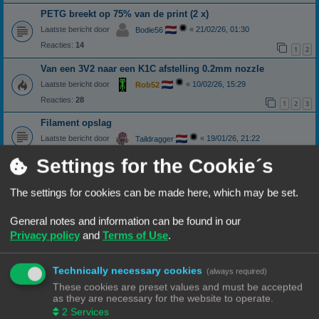
PETG breekt op 75% van de print (2 x)
Laatste bericht door
«
21/02/26, 01:30
Bodie56
Reacties:
14
1
2
Van een 3V2 naar een K1C afstelling 0.2mm nozzle
Laatste bericht door
«
10/02/26, 15:29
Rob52
Reacties:
28
1
2
3
Filament opslag
Laatste bericht door
«
19/01/26, 21:22
Taildragger
Reacties:
6
Settings for the Cookie´s
Cura of Anycubic slicer next
Laatste bericht door
«
16/01/26, 19:39
Misj
The settings for cookies can be made here, which may be set.
Reacties:
5
Van ender 3 V2 overgestapt op een A1
General notes and information can be found in our
Privacy policy
and
Terms of Use
.
Laatste bericht door
«
13/01/26, 17:41
Burrel
Reacties:
11
1
2
Technically necessary cookies
(always required)
Printer aansluiten op laptop
These cookies are preset values and must be accepted
Laatste bericht door
«
10/12/25, 11:25
Wim62
as they are necessary for the website to operate.
Reacties:
17
1
2
2
Services