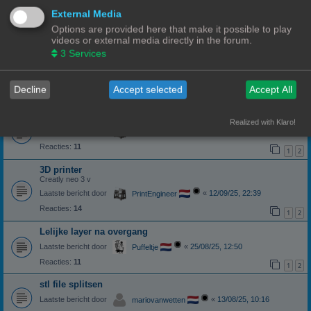
Hulp met een ender 3 pro
External Media
Laatste bericht door
«
04/12/25, 13:19
Zappa
Options are provided here that make it possible to play
videos or external media directly in the forum.
Reacties:
10
1
2
3
Services
Instellingen van Creality Ender 5 pro
Ik kan de instellingen niet opslaan.
Laatste bericht door
«
22/11/25, 10:43
3DWim
Decline
Accept selected
Accept All
Reacties:
8
print laat los van de plaat
Realized with Klaro!
Laatste bericht door
«
21/10/25, 05:58
PrintEngineer
Reacties:
11
1
2
3D printer
Creatly neo 3 v
Laatste bericht door
«
12/09/25, 22:39
PrintEngineer
Reacties:
14
1
2
Lelijke layer na overgang
Laatste bericht door
«
25/08/25, 12:50
Puffeltje
Reacties:
11
1
2
stl file splitsen
Laatste bericht door
«
13/08/25, 10:16
mariovanwetten