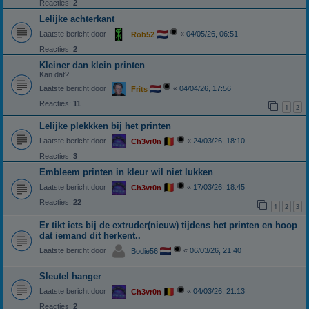
Reacties:
2
Lelijke achterkant
Laatste bericht door
«
04/05/26, 06:51
Rob52
Reacties:
2
Kleiner dan klein printen
Kan dat?
Laatste bericht door
«
04/04/26, 17:56
Frits
Reacties:
11
1
2
Lelijke plekkken bij het printen
Laatste bericht door
«
24/03/26, 18:10
Ch3vr0n
Reacties:
3
Embleem printen in kleur wil niet lukken
Laatste bericht door
«
17/03/26, 18:45
Ch3vr0n
Reacties:
22
1
2
3
Er tikt iets bij de extruder(nieuw) tijdens het printen en hoop
dat iemand dit herkent..
Laatste bericht door
«
06/03/26, 21:40
Bodie56
Sleutel hanger
Laatste bericht door
«
04/03/26, 21:13
Ch3vr0n
Reacties:
2