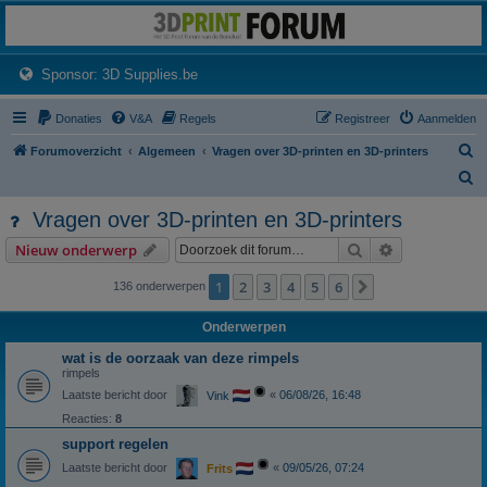
3dprintforum
Het 3D print forum van de Benelux na de sluiting van 3dprintforum.nl
(Opens a new tab)
Sponsor: 3D Supplies.be
Donaties
V&A
Regels
Registreer
Aanmelden
Z
Forumoverzicht
Algemeen
Vragen over 3D-printen en 3D-printers
o
Z
e
o
Vragen over 3D-printen en 3D-printers
k
e
Zoek
Uitgebreid z
Nieuw onderwerp
k
1
2
3
4
5
6
Volgende
136 onderwerpen
Onderwerpen
wat is de oorzaak van deze rimpels
rimpels
Laatste bericht door
«
06/08/26, 16:48
Vink
Reacties:
8
support regelen
Laatste bericht door
«
09/05/26, 07:24
Frits