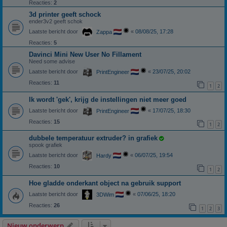
Reacties:
2
3d printer geeft schock
ender3v2 geeft schok
Laatste bericht door
«
08/08/25, 17:28
Zappa
Reacties:
5
Davinci Mini New User No Fillament
Need some advise
Laatste bericht door
«
23/07/25, 20:02
PrintEngineer
Reacties:
11
1
2
Ik wordt 'gek', krijg de instellingen niet meer goed
Laatste bericht door
«
17/07/25, 18:30
PrintEngineer
Reacties:
15
1
2
dubbele temperatuur extruder? in grafiek
spook grafiek
Laatste bericht door
«
06/07/25, 19:54
Hardy
Reacties:
10
1
2
Hoe gladde onderkant object na gebruik support
Laatste bericht door
«
07/06/25, 18:20
3DWim
Reacties:
26
1
2
3
Nieuw onderwerp