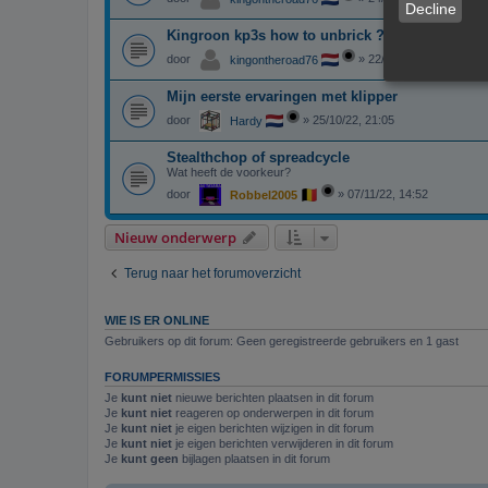
Decline
Kingroon kp3s how to unbrick ?
door
»
22/02/23, 21:26
kingontheroad76
Mijn eerste ervaringen met klipper
door
»
25/10/22, 21:05
Hardy
Stealthchop of spreadcycle
Wat heeft de voorkeur?
door
»
07/11/22, 14:52
Robbel2005
Nieuw onderwerp
Terug naar het forumoverzicht
WIE IS ER ONLINE
Gebruikers op dit forum: Geen geregistreerde gebruikers en 1 gast
FORUMPERMISSIES
Je
kunt niet
nieuwe berichten plaatsen in dit forum
Je
kunt niet
reageren op onderwerpen in dit forum
Je
kunt niet
je eigen berichten wijzigen in dit forum
Je
kunt niet
je eigen berichten verwijderen in dit forum
Je
kunt geen
bijlagen plaatsen in dit forum