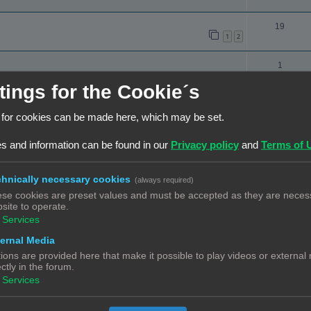
c
e
t
a
R
19
1
2
i
c
e
e
t
a
R
1
s
i
c
e
tings for the Cookie´s
e
t
n Klipper
a
R
6
s
i
 for cookies can be made here, which may be set.
c
e
e
t
a
R
15
s and information can be found in our
Privacy policy
and
Terms of 
s
1
2
i
c
e
e
t
snaar
a
hnically necessary cookies
(always required)
R
12
s
1
2
i
se cookies are preset values and must be accepted as they are necess
c
e
site to operate.
e
t
euze
a
Services
R
4
s
i
c
e
ernal Media
e
t
ions are provided here that make it possible to play videos or external
a
R
5
ectly in the forum.
s
i
c
e
Services
e
t
a
R
14
s
1
2
i