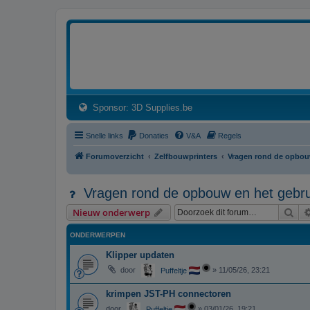
3dprintforum
Het 3D print forum van de Benelux na de sluiting van 3dprintforum.nl
(Opens a new tab)
Sponsor: 3D Supplies.be
Snelle links
Donaties
V&A
Regels
Forumoverzicht
Zelfbouwprinters
Vragen rond de opbouw
Vragen rond de opbouw en het gebrui
Zoe
Nieuw onderwerp
ONDERWERPEN
Klipper updaten
door
»
11/05/26, 23:21
Puffeltje
krimpen JST-PH connectoren
door
»
03/01/26, 19:21
Puffeltje