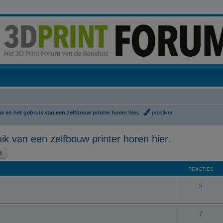
 en het gebruik van een zelfbouw printer horen hier.
prosilver
k van een zelfbouw printer horen hier.
k
Uitgebreid zoeken
REACTIES
R
5
e
a
R
7