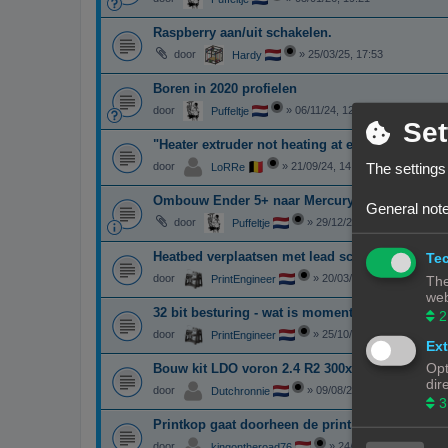
Raspberry aan/uit schakelen.
door
»
25/03/25, 17:53
Hardy
Boren in 2020 profielen
door
»
06/11/24, 12:15
Puffeltje
Set
"Heater extruder not heating at expected rate" i
door
»
21/09/24, 14:22
The settings
LoRRe
Ombouw Ender 5+ naar Mercury one.1
General note
door
»
29/12/23, 00:15
Puffeltje
Heatbed verplaatsen met lead screw i.p.v. GT2 
Tec
door
»
20/03/24, 15:07
PrintEngineer
The
web
32 bit besturing - wat is momenteel de beste k
2
door
»
25/10/23, 14:04
PrintEngineer
Ext
Opt
Bouw kit LDO voron 2.4 R2 300x300x300
dir
door
»
09/08/23, 15:59
Dutchronnie
3
Printkop gaat doorheen de print
door
»
24/02/23, 20:40
kingontheroad76