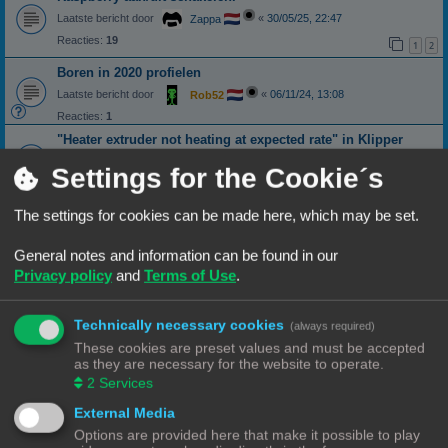
Laatste bericht door
«
30/05/25, 22:47
Zappa
Reacties:
19
1
2
Boren in 2020 profielen
Laatste bericht door
«
06/11/24, 13:08
Rob52
Reacties:
1
"Heater extruder not heating at expected rate" in Klipper
Laatste bericht door
«
27/09/24, 08:02
Banditoz
Settings for the Cookie´s
Reacties:
6
Ombouw Ender 5+ naar Mercury one.1
The settings for cookies can be made here, which may be set.
Laatste bericht door
«
10/05/24, 11:01
MaestroLmpio
Reacties:
15
General notes and information can be found in our
1
2
Privacy policy
and
Terms of Use
.
Heatbed verplaatsen met lead screw i.p.v. GT2 snaar
Laatste bericht door
«
21/03/24, 07:04
PrintEngineer
Technically necessary cookies
(always required)
Reacties:
12
1
2
These cookies are preset values and must be accepted
32 bit besturing - wat is momenteel de beste keuze
as they are necessary for the website to operate.
2
Services
Laatste bericht door
«
26/10/23, 18:32
Banditoz
Reacties:
4
External Media
Bouw kit LDO voron 2.4 R2 300x300x300
Options are provided here that make it possible to play