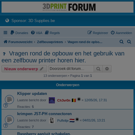
3dprintforum
Het 3D print forum van de Benelux na de sluiting van 3dprintforum.nl
(Opens a new tab)
Sponsor: 3D Supplies.be
Donaties
V&A
Regels
Registreer
Aanmelden
Z
Z
Forumoverzicht
Zelfbouwprinters
Vragen rond de opbouw en het gebruik van een zelfbouw printer horen hier.
o
o
Vragen rond de opbouw en het gebruik van
e
e
een zelfbouw printer horen hier.
k
k
Zoek
Uitgebreid z
Nieuw onderwerp
13 onderwerpen • Pagina
1
van
1
Onderwerpen
Klipper updaten
Laatste bericht door
«
12/05/26, 17:31
Ch3vr0n
Reacties:
5
krimpen JST-PH connectoren
Laatste bericht door
«
04/01/26, 13:21
Puffeltje
Reacties:
7
Raspberry aan/uit schakelen.