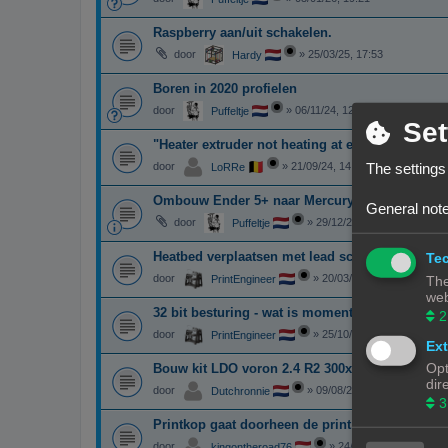
Raspberry aan/uit schakelen.
door
»
25/03/25, 17:53
Hardy
Boren in 2020 profielen
door
»
06/11/24, 12:15
Puffeltje
Set
"Heater extruder not heating at expected rate" i
door
»
21/09/24, 14:22
The settings
LoRRe
Ombouw Ender 5+ naar Mercury one.1
General note
door
»
29/12/23, 00:15
Puffeltje
Heatbed verplaatsen met lead screw i.p.v. GT2 
Tec
door
»
20/03/24, 15:07
PrintEngineer
The
web
32 bit besturing - wat is momenteel de beste k
2
door
»
25/10/23, 14:04
PrintEngineer
Ext
Opt
Bouw kit LDO voron 2.4 R2 300x300x300
dir
door
»
09/08/23, 15:59
Dutchronnie
3
Printkop gaat doorheen de print
door
»
24/02/23, 20:40
kingontheroad76