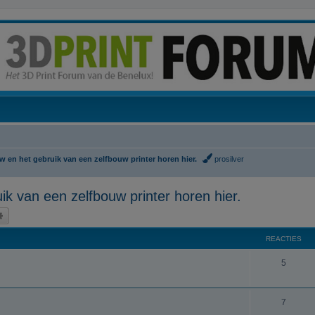
 en het gebruik van een zelfbouw printer horen hier.
prosilver
k van een zelfbouw printer horen hier.
k
Uitgebreid zoeken
REACTIES
R
5
e
a
R
7