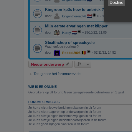
Decline
Kingroon kp3s how to unbrick ?
door
»
22/02/23, 21:26
kingontheroad76
Mijn eerste ervaringen met klipper
door
»
25/10/22, 21:05
Hardy
Stealthchop of spreadcycle
Wat heeft de voorkeur?
door
»
07/11/22, 14:52
Robbel2005
Nieuw onderwerp
Terug naar het forumoverzicht
WIE IS ER ONLINE
Gebruikers op dit forum: Geen geregistreerde gebruikers en 1 gast
FORUMPERMISSIES
Je
kunt niet
nieuwe berichten plaatsen in dit forum
Je
kunt niet
reageren op onderwerpen in dit forum
Je
kunt niet
je eigen berichten wijzigen in dit forum
Je
kunt niet
je eigen berichten verwijderen in dit forum
Je
kunt geen
bijlagen plaatsen in dit forum