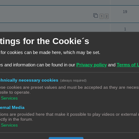
c
e
t
a
R
19
1
2
i
c
e
e
t
a
R
1
s
i
c
e
tings for the Cookie´s
e
t
n Klipper
a
R
6
s
i
 for cookies can be made here, which may be set.
c
e
e
t
a
R
15
s and information can be found in our
Privacy policy
and
Terms of 
s
1
2
i
c
e
e
t
snaar
a
hnically necessary cookies
(always required)
R
12
s
1
2
i
se cookies are preset values and must be accepted as they are necess
c
e
site to operate.
e
t
euze
a
Services
R
4
s
i
c
e
ernal Media
e
t
ions are provided here that make it possible to play videos or external
a
R
5
ectly in the forum.
s
i
c
e
Services
e
t
a
R
14
s
1
2
i