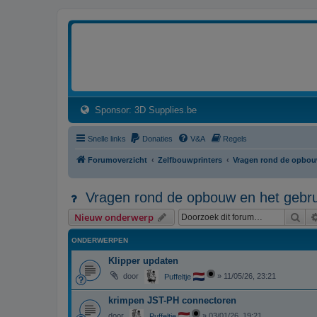
3dprintforum
Het 3D print forum van de Benelux na de sluiting van 3dprintforum.nl
(Opens a new tab)
Sponsor: 3D Supplies.be
Snelle links
Donaties
V&A
Regels
Forumoverzicht
Zelfbouwprinters
Vragen rond de opbouw
Vragen rond de opbouw en het gebrui
Zoe
Nieuw onderwerp
ONDERWERPEN
Klipper updaten
door
»
11/05/26, 23:21
Puffeltje
krimpen JST-PH connectoren
door
»
03/01/26, 19:21
Puffeltje