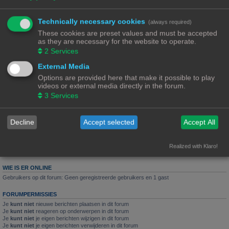
Laatste bericht door
«
18/02/25, 12:12
Puffeltje
Reacties:
5
Technically necessary cookies
(always required)
Wie kan dit voor mij tekenen?☺️
These cookies are preset values and must be accepted
Grohe termotherm, heet water ontgrendelings knop
as they are necessary for the website to operate.
Laatste bericht door
«
15/07/24, 18:44
Rob52
2
Services
Reacties:
10
1
2
External Media
74HC4050D (smd)
Options are provided here that make it possible to play
Onderdeel van display
videos or external media directly in the forum.
Laatste bericht door
«
31/12/22, 17:19
Lourens
3
Services
Reacties:
1
Nieuw onderwerp
Decline
Accept selected
Accept All
5 onderwerpen • Pagina
1
van
1
Ga naar
Realized with Klaro!
WIE IS ER ONLINE
Gebruikers op dit forum: Geen geregistreerde gebruikers en 1 gast
FORUMPERMISSIES
Je
kunt niet
nieuwe berichten plaatsen in dit forum
Je
kunt niet
reageren op onderwerpen in dit forum
Je
kunt niet
je eigen berichten wijzigen in dit forum
Je
kunt niet
je eigen berichten verwijderen in dit forum