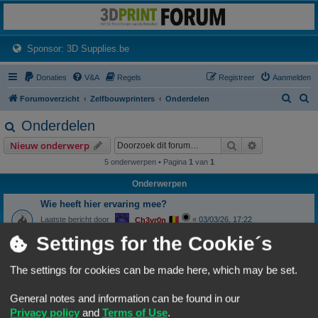
3dprintforum
Het 3D print forum van de Benelux na de sluiting van 3dprintforum.nl
(Opens a new tab)
Sponsor: 3D Supplies.be
Donaties
V&A
Regels
Registreer
Aanmelden
Z
Z
Forumoverzicht
Zelfbouwprinters
Onderdelen
o
o
Onderdelen
e
e
Zoek
Uitgebreid z
Nieuw onderwerp
k
k
5 onderwerpen • Pagina
1
van
1
Onderwerpen
Wie heeft hier ervaring mee?
Laatste bericht door
«
03/03/26, 17:22
Ch3vr0n
Reacties:
29
Settings for the Cookie´s
1
2
3
Nozzle temperatuur
The settings for cookies can be made here, which may be set.
Laatste bericht door
«
07/01/26, 19:53
Frits
Reacties:
17
1
2
General notes and information can be found in our
Privacy policy
and
Terms of Use
.
Panelen van acrylaat of polycarbonaat?