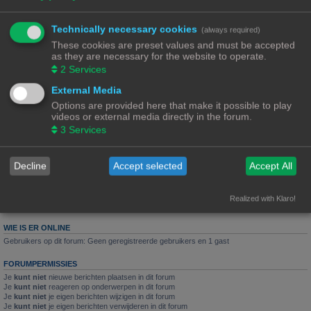
Laatste bericht door
«
18/02/25, 12:12
Puffeltje
Reacties:
5
Technically necessary cookies
(always required)
Wie kan dit voor mij tekenen?☺️
These cookies are preset values and must be accepted
Grohe termotherm, heet water ontgrendelings knop
as they are necessary for the website to operate.
Laatste bericht door
«
15/07/24, 18:44
Rob52
2
Services
Reacties:
10
1
2
External Media
74HC4050D (smd)
Options are provided here that make it possible to play
Onderdeel van display
videos or external media directly in the forum.
Laatste bericht door
«
31/12/22, 17:19
Lourens
3
Services
Reacties:
1
Nieuw onderwerp
Decline
Accept selected
Accept All
5 onderwerpen • Pagina
1
van
1
Ga naar
Realized with Klaro!
WIE IS ER ONLINE
Gebruikers op dit forum: Geen geregistreerde gebruikers en 1 gast
FORUMPERMISSIES
Je
kunt niet
nieuwe berichten plaatsen in dit forum
Je
kunt niet
reageren op onderwerpen in dit forum
Je
kunt niet
je eigen berichten wijzigen in dit forum
Je
kunt niet
je eigen berichten verwijderen in dit forum