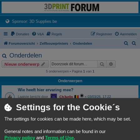
3dprintforum
Het 3D print forum van de Benelux na de sluiting van 3dprintforum.nl
(Opens a new tab)
Sponsor: 3D Supplies.be
Donaties
V&A
Regels
Registreer
Aanmelden
Z
Z
Forumoverzicht
Zelfbouwprinters
Onderdelen
o
o
Onderdelen
e
e
Zoek
Uitgebreid z
Nieuw onderwerp
k
k
5 onderwerpen • Pagina
1
van
1
Onderwerpen
Wie heeft hier ervaring mee?
Laatste bericht door
«
03/03/26, 17:22
Ch3vr0n
Reacties:
29
Settings for the Cookie´s
1
2
3
Nozzle temperatuur
The settings for cookies can be made here, which may be set.
Laatste bericht door
«
07/01/26, 19:53
Frits
Reacties:
17
1
2
General notes and information can be found in our
Privacy policy
and
Terms of Use
.
Panelen van acrylaat of polycarbonaat?