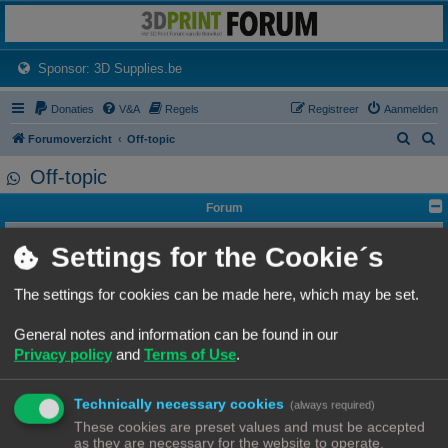
3dprintforum
Het 3D print forum van de Benelux na de sluiting van 3dprintforum.nl
(Opens a new tab)
Sponsor: 3D Supplies.be
Donaties
V&A
Regels
Registreer
Aanmelden
Z
Z
Forumoverzicht
Off-topic
o
o
Off-topic
e
e
Forum
k
k
Babbelhoekje
Settings for the Cookie´s
Alles behalve 3D printen of gerelateerde onderwerpen.
Onderwerpen:
32
Forum Feedback
The settings for cookies can be made here, which may be set.
Heb je een opmerking rond het beheer van het forum, suggesties, of
aankondigingen of wil je gewoon je ongezouten mening kwijt? Dan kan je dat
hier doen.
General notes and information can be found in our
Onderwerpen:
25
Privacy policy
and
Terms of Use
.
Ga naar
Technically necessary cookies
(always required)
These cookies are preset values and must be accepted
as they are necessary for the website to operate.
WIE IS ER ONLINE