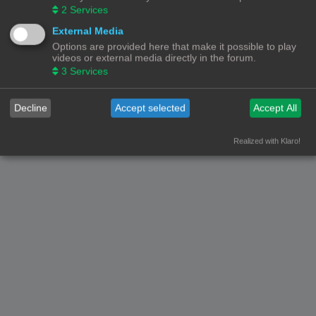
2
Services
Gebruikers op dit forum: Geen geregistreerde gebruikers en 1 gast
External Media
Forumoverzicht
Contact
Alle tijden zijn
UTC+02:00
Options are provided here that make it possible to play
© Copyright
! - 3dprintforum.eu
videos or external media directly in the forum.
Alle Rechten Voorbehouden
3
Services
Powered by
phpBB
® Forum Software © phpBB Limited
Nederlandse vertaling door
phpBB.nl
.
Decline
Accept selected
Accept All
Privacy
|
Gebruikersvoorwaarden
Realized with Klaro!