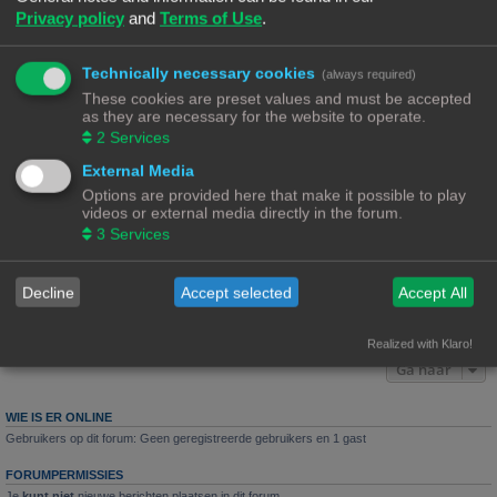
Privacy policy
and
Terms of Use
.
Laatste bericht door
«
10/04/23, 15:06
Ch3vr0n
Reacties:
5
Opmeten dashboard
Technically necessary cookies
(always required)
Laatste bericht door
«
10/04/23, 14:06
These cookies are preset values and must be accepted
Tecumseh
as they are necessary for the website to operate.
Reacties:
19
1
2
2
Services
Slicer software nodig?
External Media
Laatste bericht door
«
11/02/23, 17:37
Ch3vr0n
Options are provided here that make it possible to play
Reacties:
7
videos or external media directly in the forum.
Werkt het ?
3
Services
Laatste bericht door
«
28/12/22, 09:21
Rob52
Reacties:
8
Decline
Accept selected
Accept All
Nieuw onderwerp
6 onderwerpen • Pagina
1
van
1
Realized with Klaro!
Ga naar
WIE IS ER ONLINE
Gebruikers op dit forum: Geen geregistreerde gebruikers en 1 gast
FORUMPERMISSIES
Je
kunt niet
nieuwe berichten plaatsen in dit forum