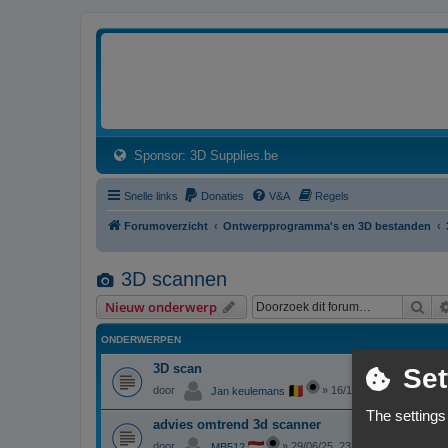
3dprintforum
Het 3D print forum van de Benelux na de sluiting van 3dprintforum.nl
(Opens a new tab)
Sponsor: 3D Supplies.be
Snelle links
Donaties
V&A
Regels
Forumoverzicht
Ontwerpprogramma's en 3D bestanden
3D scannen
Zoe
Nieuw onderwerp
ONDERWERPEN
3D scan
Set
door
»
16/10/25, 11:05
Jan keulemans
The settings
advies omtrend 3d scanner
door
»
29/06/25, 23:37
MB512