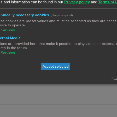
c
s and information can be found in our
Privacy policy
and
Terms of 
e
t
a
R
5
i
hnically necessary cookies
(always required)
c
e
se cookies are preset values and must be accepted as they are necess
e
t
a
R
19
site to operate.
s
1
2
i
Services
c
e
e
t
ernal Media
a
R
7
s
ions are provided here that make it possible to play videos or external
i
c
e
ectly in the forum.
e
t
Services
a
R
8
s
i
c
e
e
Accept selected
t
a
s
i
c
Real
e
t
s
i
e
s