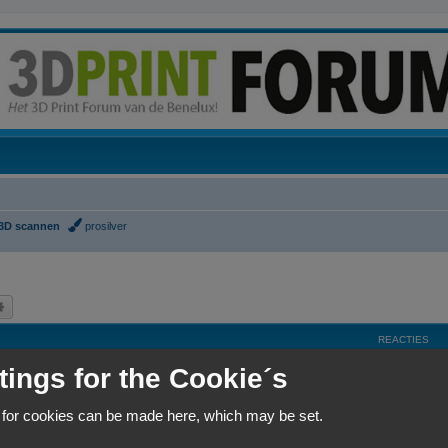
3D scannen
prosilver
k
Uitgebreid zoeken
REACTIES
tings for the Cookie´s
R
5
e
 for cookies can be made here, which may be set.
a
R
7