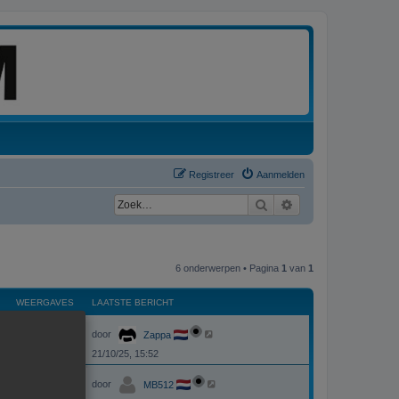
Registreer
Aanmelden
Zoek
Uitgebreid zoeken
6 onderwerpen • Pagina
1
van
1
WEERGAVES
LAATSTE BERICHT
L
W
5716
door
Zappa
a
a
21/10/25, 15:52
e
t
s
L
e
t
W
3762
door
MB512
a
e
a