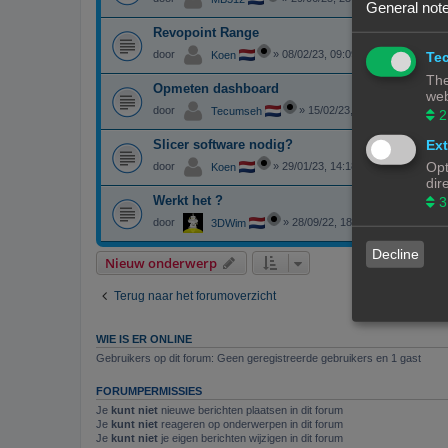
General note
Revopoint Range
door
»
08/02/23, 09:09
Tec
Koen
The
Opmeten dashboard
web
door
»
15/02/23, 12:50
Tecumseh
2
Ext
Slicer software nodig?
Opt
door
»
29/01/23, 14:18
Koen
dir
Werkt het ?
3
door
»
28/09/22, 18:48
3DWim
Decline
Nieuw onderwerp
Terug naar het forumoverzicht
WIE IS ER ONLINE
Gebruikers op dit forum: Geen geregistreerde gebruikers en 1 gast
FORUMPERMISSIES
Je
kunt niet
nieuwe berichten plaatsen in dit forum
Je
kunt niet
reageren op onderwerpen in dit forum
Je
kunt niet
je eigen berichten wijzigen in dit forum