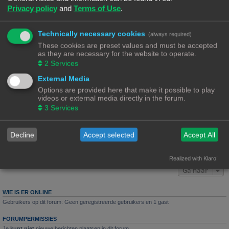
Privacy policy
and
Terms of Use
.
Laatste bericht door
«
10/04/23, 15:06
Ch3vr0n
Reacties:
5
Opmeten dashboard
Technically necessary cookies
(always required)
Laatste bericht door
«
10/04/23, 14:06
These cookies are preset values and must be accepted
Tecumseh
as they are necessary for the website to operate.
Reacties:
19
1
2
2
Services
Slicer software nodig?
External Media
Laatste bericht door
«
11/02/23, 17:37
Ch3vr0n
Options are provided here that make it possible to play
Reacties:
7
videos or external media directly in the forum.
Werkt het ?
3
Services
Laatste bericht door
«
28/12/22, 09:21
Rob52
Reacties:
8
Decline
Accept selected
Accept All
Nieuw onderwerp
6 onderwerpen • Pagina
1
van
1
Realized with Klaro!
Ga naar
WIE IS ER ONLINE
Gebruikers op dit forum: Geen geregistreerde gebruikers en 1 gast
FORUMPERMISSIES
Je
kunt niet
nieuwe berichten plaatsen in dit forum