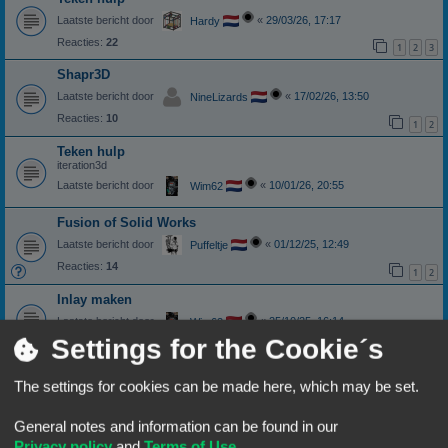
Laatste bericht door
«
29/03/26, 17:17
Hardy
Reacties:
22
1
2
3
Shapr3D
Laatste bericht door
«
17/02/26, 13:50
NineLizards
Reacties:
10
1
2
Teken hulp
iteration3d
Laatste bericht door
«
10/01/26, 20:55
Wim62
Fusion of Solid Works
Laatste bericht door
«
01/12/25, 12:49
Puffeltje
Reacties:
14
1
2
Inlay maken
Laatste bericht door
«
25/10/25, 16:14
Wim62
Settings for the Cookie´s
Reacties:
2
STEP file preview in verkenner?
The settings for cookies can be made here, which may be set.
Laatste bericht door
«
26/09/25, 16:31
Puffeltje
Reacties:
8
General notes and information can be found in our
hulp gezocht bij ingewijden
Privacy policy
and
Terms of Use
.