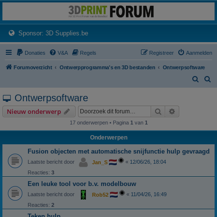
3dprintforum
Het 3D print forum van de Benelux na de sluiting van 3dprintforum.nl
(Opens a new tab)
Sponsor: 3D Supplies.be
Donaties
V&A
Regels
Registreer
Aanmelden
Forumoverzicht
Ontwerpprogramma's en 3D bestanden
Ontwerpsoftware
Z
Z
o
o
Ontwerpsoftware
e
e
Zoek
Uitgebreid z
Nieuw onderwerp
k
k
17 onderwerpen • Pagina
1
van
1
Onderwerpen
Fusion objecten met automatische snijfunctie hulp gevraagd
Laatste bericht door
«
12/06/26, 18:04
Jan_S
Reacties:
3
Een leuke tool voor b.v. modelbouw
Laatste bericht door
«
11/04/26, 16:49
Rob52
Reacties:
2
Teken hulp