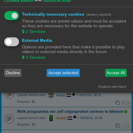
Laatste bericht door
«
15/09/25, 19:42
Ch3vr0n
Reacties:
10
1
2
Technically necessary cookies
(always required)
Opzoek naar Fusion 360 experten.
These cookies are preset values and must be accepted
Surfaces
as they are necessary for the website to operate.
Laatste bericht door
«
02/09/25, 21:20
StevenS
2
Services
Reacties:
8
External Media
Fusion 360
liniaal in Fusion 360
Options are provided here that make it possible to play
videos or external media directly in the forum.
Laatste bericht door
«
09/06/25, 18:15
PaulM
3
Services
Reacties:
3
Fusion 360
Laatste bericht door
«
10/07/24, 19:04
Hardy
Decline
Accept selected
Accept All
Reacties:
1
Bestaande STL op maat snijden
Realized with Klaro!
Zoek een manier om voorgemaakte STL bestandjes naar 100x100 te snijden.
Laatste bericht door
«
10/07/24, 18:31
Hardy
Reacties:
11
1
2
Welk programma om zelf uitgesproken vormen te tekenen
Laatste bericht door
«
28/05/24, 10:49
Rob52
Reacties:
13
1
2