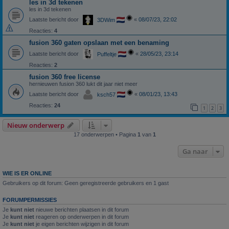
les in 3d tekenen
les in 3d tekenen
Laatste bericht door
«
08/07/23, 22:02
3DWim
Reacties:
4
fusion 360 gaten opslaan met een benaming
Laatste bericht door
«
28/05/23, 23:14
Puffeltje
Reacties:
2
fusion 360 free license
hernieuwen fusion 360 lukt dit jaar niet meer
Laatste bericht door
«
08/01/23, 13:43
ksch57
Reacties:
24
1
2
3
Nieuw onderwerp
17 onderwerpen • Pagina
1
van
1
Ga naar
WIE IS ER ONLINE
Gebruikers op dit forum: Geen geregistreerde gebruikers en 1 gast
FORUMPERMISSIES
Je
kunt niet
nieuwe berichten plaatsen in dit forum
Je
kunt niet
reageren op onderwerpen in dit forum
Je
kunt niet
je eigen berichten wijzigen in dit forum