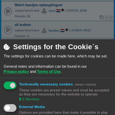
Watch bandjes opbergdingest
Laatste bericht door
«
07/07/24, 18:58
Karst
Reacties:
11
1
2
stl makem
Laatste bericht door
«
27/06/24, 08:02
Banditoz
Reacties:
4
STL file ERROR
Settings for the Cookie´s
STL file ERROR
Laatste bericht door
«
15/02/24, 18:59
Dako
The settings for cookies can be made here, which may be set.
Reacties:
9
Meer kleuren printen
General notes and information can be found in our
Prusa MK4
Laatste bericht door
«
01/02/24, 19:32
Privacy policy
and
Terms of Use
.
Wim62
Reacties:
8
Steunvoet ontwerper gezocht
Technically necessary cookies
(always required)
Laatste bericht door
«
08/01/24, 20:56
Hardy
These cookies are preset values and must be accepted
as they are necessary for the website to operate.
Reacties:
10
1
2
2
Services
3d bestad aanpassen moet een offset in komen
External Media
Laatste bericht door
«
28/12/23, 10:34
3DWim
Options are provided here that make it possible to play
Reacties:
3