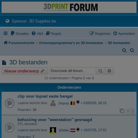
3dprintforum
Het 3D print forum van de Benelux na de sluiting van 3dprintforum.nl
(Opens a new tab)
Sponsor: 3D Supplies.be
Donaties
V&A
Regels
Registreer
Aanmelden
Forumoverzicht
Ontwerpprogramma's en 3D bestanden
3D bestanden
Z
Z
o
o
3D bestanden
e
e
Zoek
Uitgebreid z
Nieuw onderwerp
k
k
12 onderwerpen • Pagina
1
van
1
Onderwerpen
clip voor topset vaste hengel
Laatste bericht door
«
03/03/26, 08:15
Deputy
Reacties:
10
1
2
behuizing voor "weerstation" gevraagd
STL bestand
Laatste bericht door
«
15/07/25, 17:01
3DWim
Reacties:
7