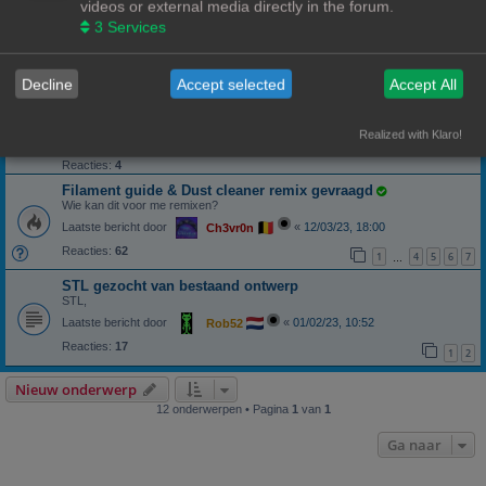
videos or external media directly in the forum.
Groepenkast blindplaatje
3
Services
STL groepenkast blindplaat
Laatste bericht door
«
10/09/23, 13:19
Banditoz
Reacties:
9
Decline
Accept selected
Accept All
kan iemand dit voor mij tekenen?
ring voor horloges
Realized with Klaro!
Laatste bericht door
«
04/08/23, 12:54
Henry schippers
Reacties:
4
Filament guide & Dust cleaner remix gevraagd
Wie kan dit voor me remixen?
Laatste bericht door
«
12/03/23, 18:00
Ch3vr0n
Reacties:
62
1
4
5
6
7
…
STL gezocht van bestaand ontwerp
STL,
Laatste bericht door
«
01/02/23, 10:52
Rob52
Reacties:
17
1
2
Nieuw onderwerp
12 onderwerpen • Pagina
1
van
1
Ga naar