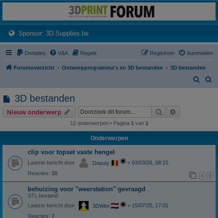
3dprintforum
Het 3D print forum van de Benelux na de sluiting van 3dprintforum.nl
(Opens a new tab)
Sponsor: 3D Supplies.be
Donaties
V&A
Regels
Registreer
Aanmelden
Forumoverzicht
Ontwerpprogramma's en 3D bestanden
3D bestanden
Z
Z
o
o
3D bestanden
e
e
Zoek
Uitgebreid z
Nieuw onderwerp
k
k
12 onderwerpen • Pagina
1
van
1
Onderwerpen
clip voor topset vaste hengel
Laatste bericht door
«
03/03/26, 08:15
Deputy
Reacties:
10
1
2
behuizing voor "weerstation" gevraagd
STL bestand
Laatste bericht door
«
15/07/25, 17:01
3DWim
Reacties:
7