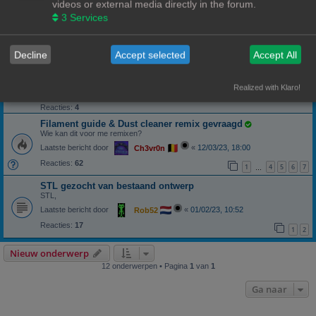
videos or external media directly in the forum.
Groepenkast blindplaatje
3
Services
STL groepenkast blindplaat
Laatste bericht door
«
10/09/23, 13:19
Banditoz
Reacties:
9
Decline
Accept selected
Accept All
kan iemand dit voor mij tekenen?
ring voor horloges
Realized with Klaro!
Laatste bericht door
«
04/08/23, 12:54
Henry schippers
Reacties:
4
Filament guide & Dust cleaner remix gevraagd
Wie kan dit voor me remixen?
Laatste bericht door
«
12/03/23, 18:00
Ch3vr0n
Reacties:
62
1
4
5
6
7
…
STL gezocht van bestaand ontwerp
STL,
Laatste bericht door
«
01/02/23, 10:52
Rob52
Reacties:
17
1
2
Nieuw onderwerp
12 onderwerpen • Pagina
1
van
1
Ga naar