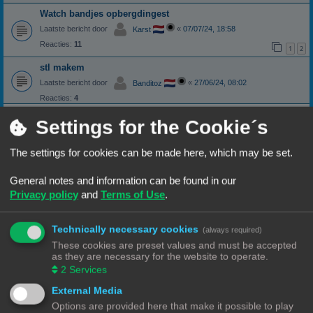
Watch bandjes opbergdingest
Laatste bericht door
«
07/07/24, 18:58
Karst
Reacties:
11
1
2
stl makem
Laatste bericht door
«
27/06/24, 08:02
Banditoz
Reacties:
4
STL file ERROR
Settings for the Cookie´s
STL file ERROR
Laatste bericht door
«
15/02/24, 18:59
Dako
The settings for cookies can be made here, which may be set.
Reacties:
9
Meer kleuren printen
General notes and information can be found in our
Prusa MK4
Laatste bericht door
«
01/02/24, 19:32
Privacy policy
and
Terms of Use
.
Wim62
Reacties:
8
Steunvoet ontwerper gezocht
Technically necessary cookies
(always required)
Laatste bericht door
«
08/01/24, 20:56
Hardy
These cookies are preset values and must be accepted
as they are necessary for the website to operate.
Reacties:
10
1
2
2
Services
3d bestad aanpassen moet een offset in komen
External Media
Laatste bericht door
«
28/12/23, 10:34
3DWim
Options are provided here that make it possible to play
Reacties:
3