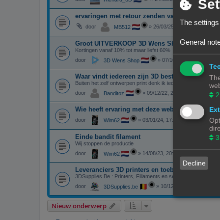
Set
ervaringen met retour zenden van creality prod
The settings
door
»
26/03/25, 21:46
MB512
General note
Groot UITVERKOOP 3D Wens Shop
Kortingen vanaf 10% tot maar liefst 60%
door
»
07/10/24, 17:44
3D Wens Shop
Tec
Waar vindt iedereen zijn 3D bestandjes
The
Buiten het zelf ontwerpen print denk ik iedereen ook bestan
web
door
»
09/12/22, 20:30
Banditoz
2
Ext
Wie heeft ervaring met deze web shop
Opt
door
»
03/01/24, 17:28
Wim62
dir
Einde bandit filament
3
Wij stoppen de productie
door
»
14/08/23, 20:20
Wim62
Decline
Leveranciers 3D printers en toebehoren in Belg
3DSupplies.Be : Printers, Fillaments en service
door
»
10/12/22, 12:24
3DSupplies.be
Nieuw onderwerp