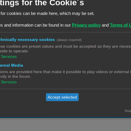
tings for the Cookie´s
c
e
t
uct
a
R
18
 for cookies can be made here, which may be set.
1
2
i
c
e
e
s and information can be found in our
Privacy policy
and
Terms of 
t
a
R
8
s
i
c
e
hnically necessary cookies
(always required)
e
t
a
se cookies are preset values and must be accepted as they are necess
R
9
s
i
den van anderen. Waar haal je die vandaan.
c
site to operate.
e
Services
e
t
a
s
ernal Media
i
R
1
c
ions are provided here that make it possible to play videos or external
e
e
ectly in the forum.
t
s
Services
a
R
0
i
c
e
e
Accept selected
t
a
s
ië en Nederland
R
0
i
c
e
Real
e
t
a
s
i
c
e