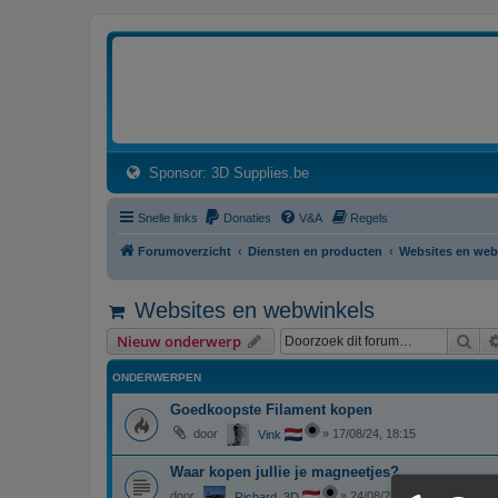
3dprintforum
Het 3D print forum van de Benelux na de sluiting van 3dprintforum.nl
(Opens a new tab)
Sponsor: 3D Supplies.be
Snelle links
Donaties
V&A
Regels
Forumoverzicht
Diensten en producten
Websites en web
Websites en webwinkels
Zoe
Nieuw onderwerp
ONDERWERPEN
Goedkoopste Filament kopen
door
»
17/08/24, 18:15
Vink
Waar kopen jullie je magneetjes?
door
»
24/08/25, 12:20
Richard_3D