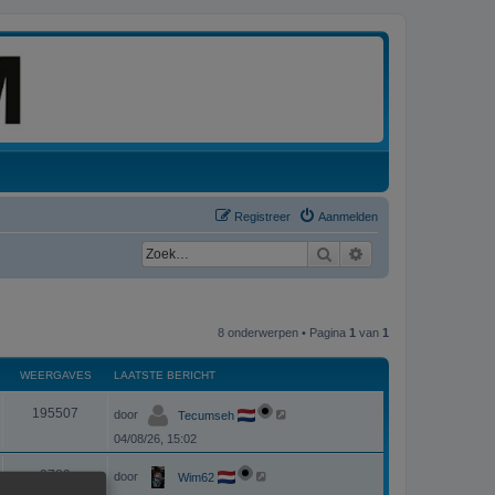
Registreer
Aanmelden
Zoek
Uitgebreid zoeken
8 onderwerpen • Pagina
1
van
1
WEERGAVES
LAATSTE BERICHT
L
W
195507
door
Tecumseh
a
a
04/08/26, 15:02
e
t
s
L
e
t
W
2789
door
Wim62
a
e
a