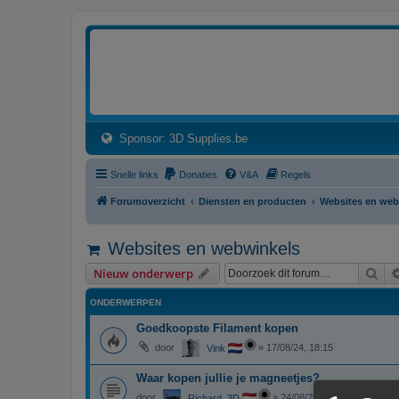
3dprintforum
Het 3D print forum van de Benelux na de sluiting van 3dprintforum.nl
(Opens a new tab)
Sponsor: 3D Supplies.be
Snelle links
Donaties
V&A
Regels
Forumoverzicht
Diensten en producten
Websites en web
Websites en webwinkels
Zoe
Nieuw onderwerp
ONDERWERPEN
Goedkoopste Filament kopen
door
»
17/08/24, 18:15
Vink
Waar kopen jullie je magneetjes?
door
»
24/08/25, 12:20
Richard_3D