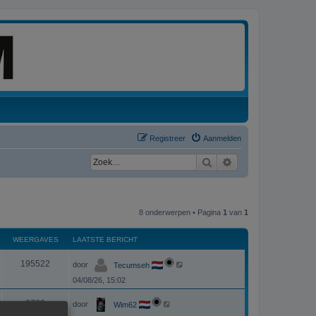
Registreer
Aanmelden
Zoek
Uitgebreid zoeken
8 onderwerpen • Pagina
1
van
1
WEERGAVES
LAATSTE BERICHT
L
W
195522
door
Tecumseh
a
a
04/08/26, 15:02
e
t
s
L
e
t
W
2789
door
Wim62
a
e
a