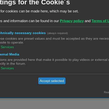
tings for the Cookie´s
c
e
t
uct
a
R
18
 for cookies can be made here, which may be set.
1
2
i
c
e
e
s and information can be found in our
Privacy policy
and
Terms of 
t
a
R
8
s
i
c
e
hnically necessary cookies
(always required)
e
t
a
se cookies are preset values and must be accepted as they are necess
R
9
s
i
den van anderen. Waar haal je die vandaan.
c
site to operate.
e
Services
e
t
a
s
ernal Media
i
R
1
c
ions are provided here that make it possible to play videos or external
e
e
ectly in the forum.
t
s
Services
a
R
0
i
c
e
e
Accept selected
t
a
s
ië en Nederland
R
0
i
c
e
Real
e
t
a
s
i
c
e