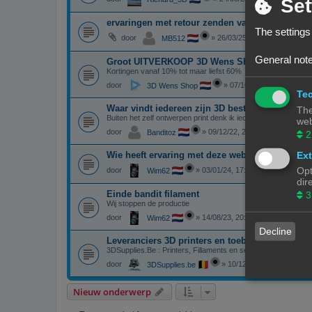
Set
ervaringen met retour zenden van creality prod
The settings
door
»
26/03/25, 21:46
MB512
General note
Groot UITVERKOOP 3D Wens Shop
Kortingen vanaf 10% tot maar liefst 60%
door
»
07/10/24, 17:44
3D Wens Shop
Tec
Waar vindt iedereen zijn 3D bestandjes
The
Buiten het zelf ontwerpen print denk ik iedereen ook bestan
web
door
»
09/12/22, 20:30
Banditoz
2
Ext
Wie heeft ervaring met deze web shop
Opt
door
»
03/01/24, 17:28
Wim62
dir
Einde bandit filament
3
Wij stoppen de productie
door
»
14/08/23, 20:20
Wim62
Decline
Leveranciers 3D printers en toebehoren in Belg
3DSupplies.Be : Printers, Fillaments en service
door
»
10/12/22, 12:24
3DSupplies.be
Nieuw onderwerp