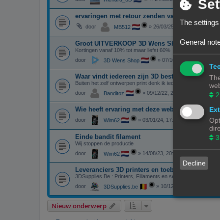
Set
ervaringen met retour zenden van creality prod
The settings
door
»
26/03/25, 21:46
MB512
General note
Groot UITVERKOOP 3D Wens Shop
Kortingen vanaf 10% tot maar liefst 60%
door
»
07/10/24, 17:44
3D Wens Shop
Tec
Waar vindt iedereen zijn 3D bestandjes
The
Buiten het zelf ontwerpen print denk ik iedereen ook bestan
web
door
»
09/12/22, 20:30
Banditoz
2
Ext
Wie heeft ervaring met deze web shop
Opt
door
»
03/01/24, 17:28
Wim62
dir
Einde bandit filament
3
Wij stoppen de productie
door
»
14/08/23, 20:20
Wim62
Decline
Leveranciers 3D printers en toebehoren in Belg
3DSupplies.Be : Printers, Fillaments en service
door
»
10/12/22, 12:24
3DSupplies.be
Nieuw onderwerp