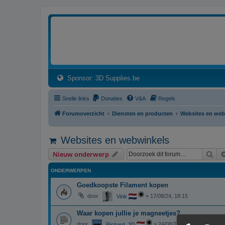
3dprintforum
Het 3D print forum van de Benelux na de sluiting van 3dprintforum.nl
(Opens a new tab)
Sponsor: 3D Supplies.be
Snelle links
Donaties
V&A
Regels
Forumoverzicht
Diensten en producten
Websites en web
Websites en webwinkels
Zoe
Nieuw onderwerp
ONDERWERPEN
Goedkoopste Filament kopen
door
»
17/08/24, 18:15
Vink
Waar kopen jullie je magneetjes?
door
»
24/08/25, 12:20
Richard_3D