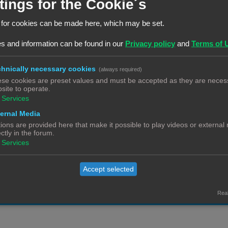
tings for the Cookie´s
c
e
t
uct
a
R
18
 for cookies can be made here, which may be set.
1
2
i
c
e
e
s and information can be found in our
Privacy policy
and
Terms of 
t
a
R
8
s
i
c
e
hnically necessary cookies
(always required)
e
t
a
se cookies are preset values and must be accepted as they are necess
R
9
s
i
den van anderen. Waar haal je die vandaan.
c
site to operate.
e
Services
e
t
a
s
ernal Media
i
R
1
c
ions are provided here that make it possible to play videos or external
e
e
ectly in the forum.
t
s
Services
a
R
0
i
c
e
e
Accept selected
t
a
s
ië en Nederland
R
0
i
c
e
Real
e
t
a
s
i
c
e