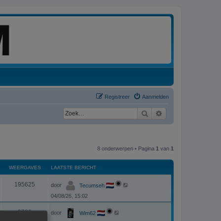
Registreer
Aanmelden
Zoek
Uitgebreid zoeken
8 onderwerpen • Pagina
1
van
1
WEERGAVES
LAATSTE BERICHT
L
W
195625
door
Tecumseh
a
a
04/08/26, 15:02
e
t
s
L
e
t
W
2789
door
Wim62
a
e
a