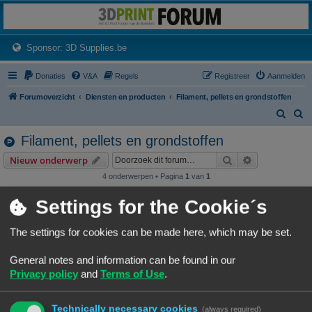
3dprintforum
Het 3D print forum van de Benelux na de sluiting van 3dprintforum.nl
(Opens a new tab)
Sponsor: 3D Supplies.be
Donaties
V&A
Regels
Registreer
Aanmelden
Forumoverzicht
Diensten en producten
Filament, pellets en grondstoffen
Z
Z
o
o
Filament, pellets en grondstoffen
e
e
Zoek
Uitgebreid z
Nieuw onderwerp
k
k
4 onderwerpen • Pagina
1
van
1
Onderwerpen
Settings for the Cookie´s
Filamentrollen bewaren
The settings for cookies can be made here, which may be set.
Laatste bericht door
«
22/01/25, 15:57
Johang
Reacties:
32
1
2
3
4
General notes and information can be found in our
Moeilijk filament (qua bed adhesie)
Privacy policy
and
Terms of Use
.
Laatste bericht door
«
14/08/24, 16:13
NineLizards
Technically necessary cookies
(always required)
Filament recyling - dit is toch een veel te dure optie?