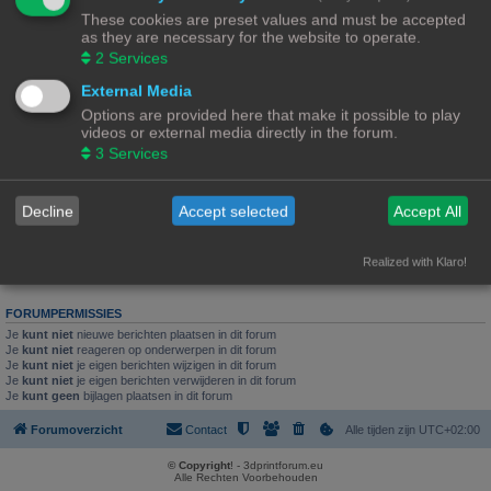
These cookies are preset values and must be accepted
Laatste bericht door
«
23/10/23, 21:57
Ch3vr0n
as they are necessary for the website to operate.
Reacties:
4
2
Services
Waar besteld eenieder z'n PLA
External Media
Laatste bericht door
«
08/02/23, 14:58
Hardy
Options are provided here that make it possible to play
Reacties:
7
videos or external media directly in the forum.
Nieuw onderwerp
3
Services
4 onderwerpen • Pagina
1
van
1
Ga naar
Decline
Accept selected
Accept All
WIE IS ER ONLINE
Realized with Klaro!
Gebruikers op dit forum: Geen geregistreerde gebruikers en 1 gast
FORUMPERMISSIES
Je
kunt niet
nieuwe berichten plaatsen in dit forum
Je
kunt niet
reageren op onderwerpen in dit forum
Je
kunt niet
je eigen berichten wijzigen in dit forum
Je
kunt niet
je eigen berichten verwijderen in dit forum
Je
kunt geen
bijlagen plaatsen in dit forum
Forumoverzicht
Contact
Alle tijden zijn
UTC+02:00
© Copyright
! - 3dprintforum.eu
Alle Rechten Voorbehouden