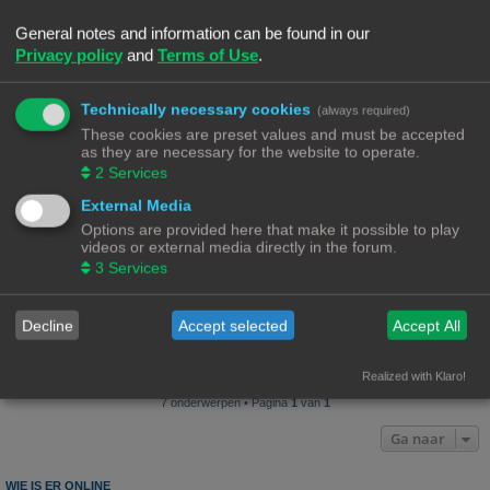
Laatste bericht door
«
15/12/25, 17:32
Ch3vr0n
Reacties:
8
General notes and information can be found in our
Privacy policy
and
Terms of Use
.
3D hond
afbeelding voor printen
Laatste bericht door
«
27/11/25, 13:41
TeM
Technically necessary cookies
(always required)
Phone stand remix
These cookies are preset values and must be accepted
as they are necessary for the website to operate.
Laatste bericht door
«
16/11/23, 21:01
Ch3vr0n
2
Services
Reacties:
13
1
2
External Media
Lens re-housing
Options are provided here that make it possible to play
3d verzoek
videos or external media directly in the forum.
Laatste bericht door
«
11/02/23, 21:25
Ch3vr0n
3
Services
Reacties:
7
grof schroefdraad in materiaalhoogte 3 a 5 mm
Decline
Accept selected
Accept All
Laatste bericht door
«
10/11/22, 09:16
Rob52
Reacties:
6
Realized with Klaro!
Nieuw onderwerp
7 onderwerpen • Pagina
1
van
1
Ga naar
WIE IS ER ONLINE