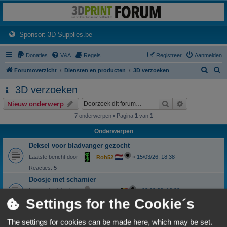
3dprintforum
Het 3D print forum van de Benelux na de sluiting van 3dprintforum.nl
(Opens a new tab)
Sponsor: 3D Supplies.be
Donaties
V&A
Regels
Registreer
Aanmelden
Z
Z
Forumoverzicht
Diensten en producten
3D verzoeken
o
o
3D verzoeken
e
e
Zoek
Uitgebreid z
Nieuw onderwerp
k
k
7 onderwerpen • Pagina
1
van
1
Onderwerpen
Deksel voor bladvanger gezocht
Laatste bericht door
«
15/03/26, 18:38
Rob52
Reacties:
5
Doosje met scharnier
Laatste bericht door
«
03/03/26, 13:29
darkzero
Settings for the Cookie´s
Reacties:
18
1
2
logo Harley Davidson
The settings for cookies can be made here, which may be set.