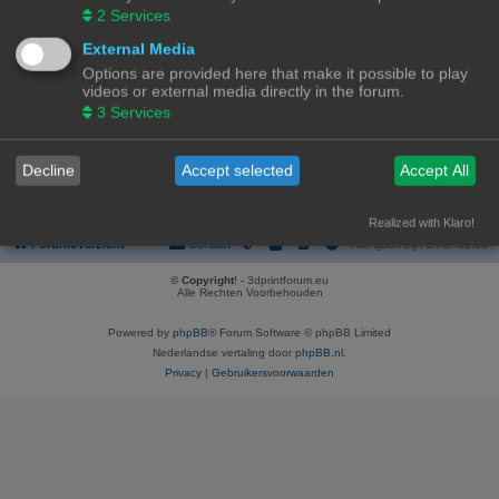
Onderwerpen:
1
2
Services
Firmware
External Media
Alle vragen en problemen rond printer firmware horen hier.
Subforums:
Marlin
,
Klipper
,
Andere
Options are provided here that make it possible to play
Onderwerpen:
19
videos or external media directly in the forum.
3
Services
Ga naar
Decline
Accept selected
Accept All
WIE IS ER ONLINE
Gebruikers op dit forum: Geen geregistreerde gebruikers en 1 gast
Realized with Klaro!
Forumoverzicht
Contact
Alle tijden zijn
UTC+02:00
© Copyright
! - 3dprintforum.eu
Alle Rechten Voorbehouden
Powered by
phpBB
® Forum Software © phpBB Limited
Nederlandse vertaling door
phpBB.nl
.
Privacy
|
Gebruikersvoorwaarden