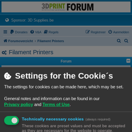
3dprintforum
Het 3D print forum van de Benelux na de sluiting van 3dprintforum.nl
(Opens a new tab)
Sponsor: 3D Supplies.be
Donaties
V&A
Regels
Registreer
Aanmelden
Z
Z
Forumoverzicht
Filament Printers
o
o
Filament Printers
e
e
Forum
k
k
3D-printer specifieke vragen
Settings for the Cookie´s
Is je keuze van 3D-printer gemaakt en aangekocht, maar je hebt nadien nog
een vraag? Heb je een probleem met een 3D print, en zoek je hulp? Dan is dit
z'n plek.
Onderwerpen:
119
The settings for cookies can be made here, which may be set.
3D print resultaten
Heb je een geslaagde print die je wil delen? Mooi, we bekijken het graag hier.
General notes and information can be found in our
Onderwerpen:
78
Privacy policy
and
Terms of Use
.
Software
Heb je een vraag omtrent je slicer software, we zien het graag hier verschijnen
Onderwerpen:
28
Technically necessary cookies
(always required)
Handleidingen
These cookies are preset values and must be accepted
Handleidingen voor beginners & gevorderden
as they are necessary for the website to operate.