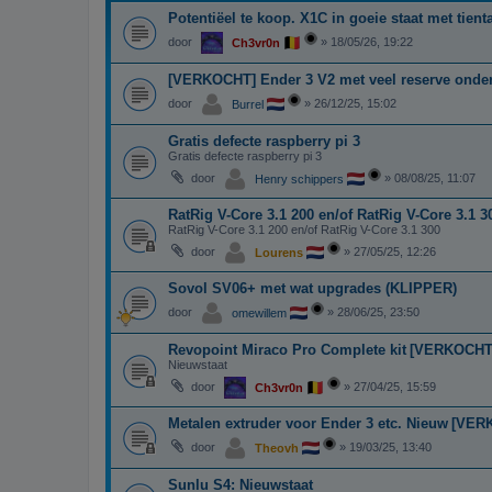
Potentiëel te koop. X1C in goeie staat met tien
door
»
18/05/26, 19:22
Ch3vr0n
[VERKOCHT] Ender 3 V2 met veel reserve onde
door
»
26/12/25, 15:02
Burrel
Gratis defecte raspberry pi 3
Gratis defecte raspberry pi 3
door
»
08/08/25, 11:07
Henry schippers
RatRig V-Core 3.1 200 en/of RatRig V-Core 3.1 3
RatRig V-Core 3.1 200 en/of RatRig V-Core 3.1 300
door
»
27/05/25, 12:26
Lourens
Sovol SV06+ met wat upgrades (KLIPPER)
door
»
28/06/25, 23:50
omewillem
Revopoint Miraco Pro Complete kit
[VERKOCHT
Nieuwstaat
door
»
27/04/25, 15:59
Ch3vr0n
Metalen extruder voor Ender 3 etc. Nieuw
[VER
door
»
19/03/25, 13:40
Theovh
Sunlu S4: Nieuwstaat