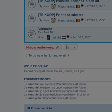
[TE KOOP] Exoslide Ender 5+ Z-belt kit
door
»
22/11/23, 19:16
MaestroLmpio
[TE KOOP] Print bed stickers
door
»
17/11/23, 13:35
MaestroLmpio
Verkocht
Een Anet A6
door
»
14/10/23, 19:28
Wim62
Nieuw onderwerp
Terug naar het forumoverzicht
WIE IS ER ONLINE
Gebruikers op dit forum:
Baidu [Spider]
en 1 gast
FORUMPERMISSIES
Je
kunt niet
nieuwe berichten plaatsen in dit forum
Je
kunt niet
reageren op onderwerpen in dit forum
Je
kunt niet
je eigen berichten wijzigen in dit forum
Je
kunt niet
je eigen berichten verwijderen in dit forum
Je
kunt geen
bijlagen plaatsen in dit forum
Forumoverzicht