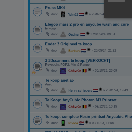
Prusa MK4
door
»
25/07/24, 19:56
Wim62
Elegoo mars 2 pro en anycube wash and cure
te koop
door
»
28/05/24, 09:51
Outliner
Ender 3 Origineel te koop
door
»
23/05/24, 21:22
Barbara
3 3Dscanners te koop.
[VERKOCHT]
Revopoint POP2, Mini & Range
door
»
30/10/23, 23:09
Ch3vr0n
Te koop anet a6
Anet
door
»
25/01/24, 19:43
Henry schippers
Te Koop: AnyCubic Photon M3 Printset
door
»
09/12/23, 13:15
Ch3vr0n
Te koop: complete Resin printset Anycubic Ph
door
»
09/11/23, 17:08
Rob52