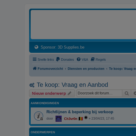
3dprintforum
Het 3D print forum van de Benelux na de sluiting van 3dprintforum.nl
(Opens a new tab)
Sponsor: 3D Supplies.be
Snelle links
Donaties
V&A
Regels
Forumoverzicht
Diensten en producten
Te koop: Vraag 
Te koop: Vraag en Aanbod
Zoe
Nieuw onderwerp
AANKONDIGINGEN
Richtlijnen & beperking bij verkoop
door
»
23/04/23, 17:45
Ch3vr0n
ONDERWERPEN