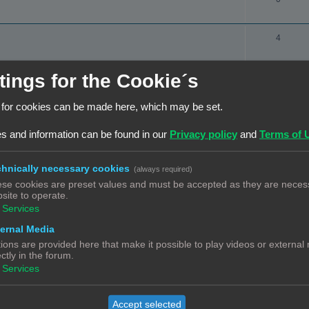
s
i
c
e
e
t
a
R
4
s
i
c
e
e
t
a
tings for the Cookie´s
R
5
s
i
c
e
 for cookies can be made here, which may be set.
e
t
a
s
cht
[VERKOCHT]
i
R
19
s and information can be found in our
Privacy policy
and
Terms of 
c
e
e
1
2
t
s
a
hnically necessary cookies
(always required)
i
R
4
se cookies are preset values and must be accepted as they are necess
c
e
e
site to operate.
t
Services
s
a
R
2
i
ernal Media
c
e
e
ions are provided here that make it possible to play videos or external
t
a
R
0
ectly in the forum.
s
i
Services
c
e
e
t
a
R
3
s
Accept selected
i
c