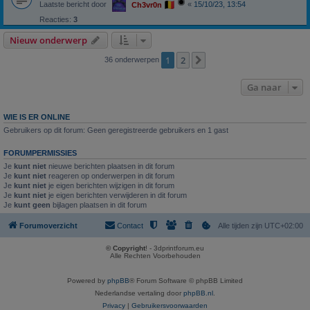
Laatste bericht door
«
15/10/23, 13:54
Ch3vr0n
Reacties:
3
Nieuw onderwerp
1
2
Volgende
36 onderwerpen
Ga naar
WIE IS ER ONLINE
Gebruikers op dit forum: Geen geregistreerde gebruikers en 1 gast
FORUMPERMISSIES
Je
kunt niet
nieuwe berichten plaatsen in dit forum
Je
kunt niet
reageren op onderwerpen in dit forum
Je
kunt niet
je eigen berichten wijzigen in dit forum
Je
kunt niet
je eigen berichten verwijderen in dit forum
Je
kunt geen
bijlagen plaatsen in dit forum
Forumoverzicht
Contact
Alle tijden zijn
UTC+02:00
© Copyright
! - 3dprintforum.eu
Alle Rechten Voorbehouden
Powered by
phpBB
® Forum Software © phpBB Limited
Nederlandse vertaling door
phpBB.nl
.
Privacy
|
Gebruikersvoorwaarden