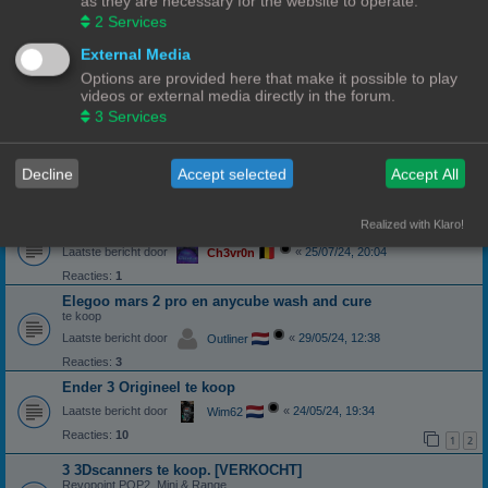
as they are necessary for the website to operate.
Creality onderdelen
2
Services
Laatste bericht door
«
13/08/24, 21:57
Ch3vr0n
External Media
Reacties:
2
Options are provided here that make it possible to play
ROG STRIX Scope DELUXE RGB Toetsenbord
videos or external media directly in the forum.
Laatste bericht door
«
12/08/24, 21:04
3
Services
Ch3vr0n
Zelfbouw onderdelen
Decline
Accept selected
Accept All
Laatste bericht door
«
26/07/24, 19:28
Barbara
Reacties:
3
Realized with Klaro!
Prusa MK4
Laatste bericht door
«
25/07/24, 20:04
Ch3vr0n
Reacties:
1
Elegoo mars 2 pro en anycube wash and cure
te koop
Laatste bericht door
«
29/05/24, 12:38
Outliner
Reacties:
3
Ender 3 Origineel te koop
Laatste bericht door
«
24/05/24, 19:34
Wim62
Reacties:
10
1
2
3 3Dscanners te koop.
[VERKOCHT]
Revopoint POP2, Mini & Range