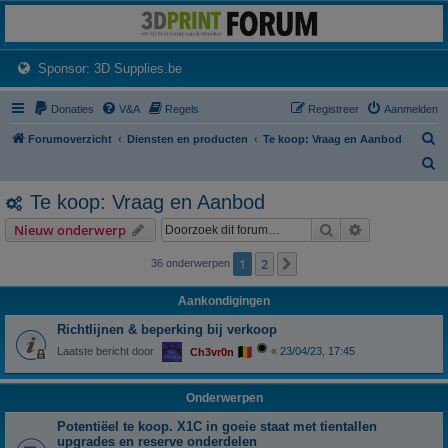
3dprintforum
Het 3D print forum van de Benelux na de sluiting van 3dprintforum.nl
(Opens a new tab)
Sponsor: 3D Supplies.be
Donaties
V&A
Regels
Registreer
Aanmelden
Z
Forumoverzicht
Diensten en producten
Te koop: Vraag en Aanbod
o
Z
e
o
Te koop: Vraag en Aanbod
k
e
Zoek
Uitgebreid z
Nieuw onderwerp
k
1
2
Volgende
36 onderwerpen
Aankondigingen
Richtlijnen & beperking bij verkoop
Laatste bericht door
«
23/04/23, 17:45
Ch3vr0n
Onderwerpen
Potentiëel te koop. X1C in goeie staat met tientallen
upgrades en reserve onderdelen