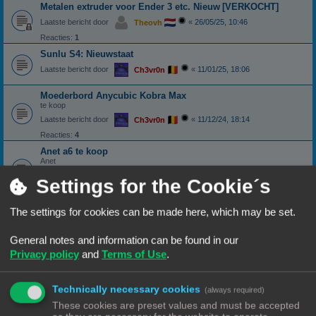
Metalen extruder voor Ender 3 etc. Nieuw
[VERKOCHT]
Laatste bericht door
«
26/05/25, 10:46
Theovh
Reacties:
1
Sunlu S4: Nieuwstaat
Laatste bericht door
«
11/01/25, 18:06
Ch3vr0n
Moederbord Anycubic Kobra Max
te koop
Laatste bericht door
«
11/12/24, 18:14
Ch3vr0n
Reacties:
4
Anet a6 te koop
Anet
Laatste bericht door
«
04/12/24, 18:22
Henry schippers
Settings for the Cookie´s
Reacties:
5
Voltage regulator met gesoldeerde draden
The settings for cookies can be made here, which may be set.
gezocht
[VERKOCHT]
Buck converter
General notes and information can be found in our
Laatste bericht door
«
09/11/24, 16:21
Ch3vr0n
Privacy policy
and
Terms of Use
.
Reacties:
19
1
2
Dit is een test
Technically necessary cookies
(always required)
Laatste bericht door
«
19/08/24, 18:30
Ch3vr0n
These cookies are preset values and must be accepted
Reacties:
4