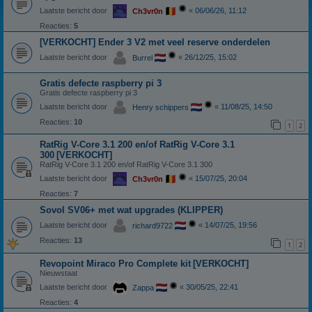
Laatste bericht door
«
06/06/26, 11:12
Ch3vr0n
Reacties:
5
[VERKOCHT] Ender 3 V2 met veel reserve onderdelen
Laatste bericht door
«
26/12/25, 15:02
Burrel
Gratis defecte raspberry pi 3
Gratis defecte raspberry pi 3
Laatste bericht door
«
11/08/25, 14:50
Henry schippers
Reacties:
10
1
2
RatRig V-Core 3.1 200 en/of RatRig V-Core 3.1
300
[VERKOCHT]
RatRig V-Core 3.1 200 en/of RatRig V-Core 3.1 300
Laatste bericht door
«
15/07/25, 20:04
Ch3vr0n
Reacties:
7
Sovol SV06+ met wat upgrades (KLIPPER)
Laatste bericht door
«
14/07/25, 19:56
richard9722
Reacties:
13
1
2
Revopoint Miraco Pro Complete kit
[VERKOCHT]
Nieuwstaat
Laatste bericht door
«
30/05/25, 22:41
Zappa
Reacties:
4