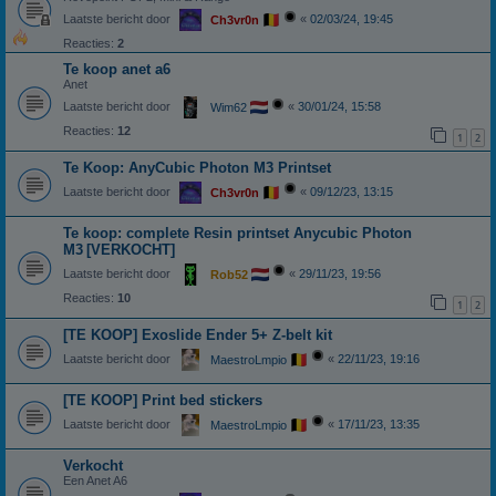
Laatste bericht door
«
02/03/24, 19:45
Ch3vr0n
Reacties:
2
Te koop anet a6
Anet
Laatste bericht door
«
30/01/24, 15:58
Wim62
Reacties:
12
1
2
Te Koop: AnyCubic Photon M3 Printset
Laatste bericht door
«
09/12/23, 13:15
Ch3vr0n
Te koop: complete Resin printset Anycubic Photon
M3
[VERKOCHT]
Laatste bericht door
«
29/11/23, 19:56
Rob52
Reacties:
10
1
2
[TE KOOP] Exoslide Ender 5+ Z-belt kit
Laatste bericht door
«
22/11/23, 19:16
MaestroLmpio
[TE KOOP] Print bed stickers
Laatste bericht door
«
17/11/23, 13:35
MaestroLmpio
Verkocht
Een Anet A6