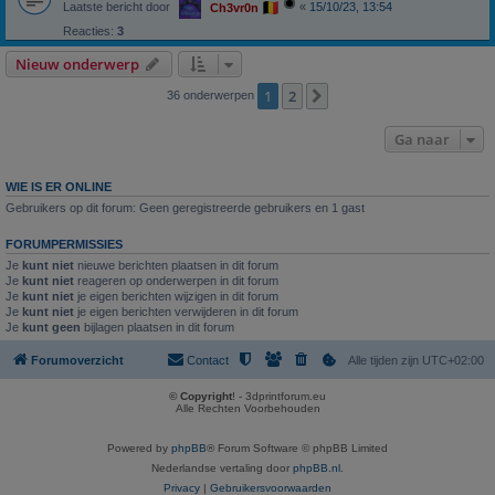
Laatste bericht door
«
15/10/23, 13:54
Ch3vr0n
Reacties:
3
Nieuw onderwerp
1
2
Volgende
36 onderwerpen
Ga naar
WIE IS ER ONLINE
Gebruikers op dit forum: Geen geregistreerde gebruikers en 1 gast
FORUMPERMISSIES
Je
kunt niet
nieuwe berichten plaatsen in dit forum
Je
kunt niet
reageren op onderwerpen in dit forum
Je
kunt niet
je eigen berichten wijzigen in dit forum
Je
kunt niet
je eigen berichten verwijderen in dit forum
Je
kunt geen
bijlagen plaatsen in dit forum
Forumoverzicht
Contact
Alle tijden zijn
UTC+02:00
© Copyright
! - 3dprintforum.eu
Alle Rechten Voorbehouden
Powered by
phpBB
® Forum Software © phpBB Limited
Nederlandse vertaling door
phpBB.nl
.
Privacy
|
Gebruikersvoorwaarden