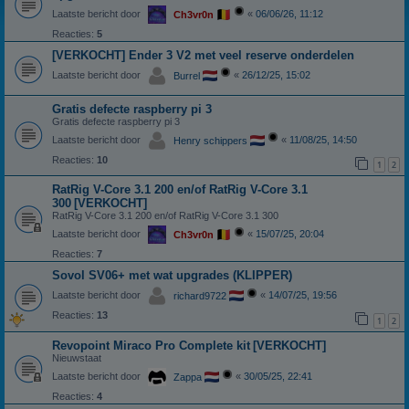
Laatste bericht door
«
06/06/26, 11:12
Ch3vr0n
Reacties:
5
[VERKOCHT] Ender 3 V2 met veel reserve onderdelen
Laatste bericht door
«
26/12/25, 15:02
Burrel
Gratis defecte raspberry pi 3
Gratis defecte raspberry pi 3
Laatste bericht door
«
11/08/25, 14:50
Henry schippers
Reacties:
10
1
2
RatRig V-Core 3.1 200 en/of RatRig V-Core 3.1
300
[VERKOCHT]
RatRig V-Core 3.1 200 en/of RatRig V-Core 3.1 300
Laatste bericht door
«
15/07/25, 20:04
Ch3vr0n
Reacties:
7
Sovol SV06+ met wat upgrades (KLIPPER)
Laatste bericht door
«
14/07/25, 19:56
richard9722
Reacties:
13
1
2
Revopoint Miraco Pro Complete kit
[VERKOCHT]
Nieuwstaat
Laatste bericht door
«
30/05/25, 22:41
Zappa
Reacties:
4