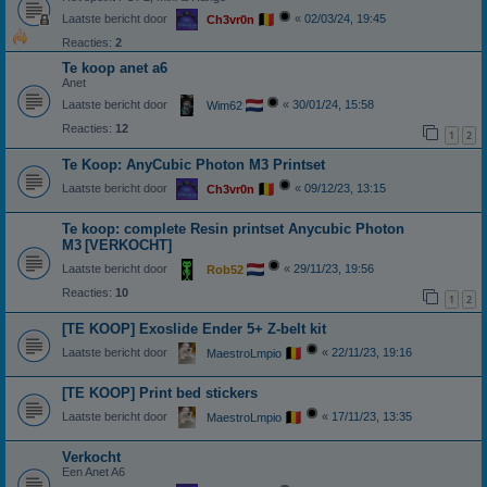
Laatste bericht door
«
02/03/24, 19:45
Ch3vr0n
Reacties:
2
Te koop anet a6
Anet
Laatste bericht door
«
30/01/24, 15:58
Wim62
Reacties:
12
1
2
Te Koop: AnyCubic Photon M3 Printset
Laatste bericht door
«
09/12/23, 13:15
Ch3vr0n
Te koop: complete Resin printset Anycubic Photon
M3
[VERKOCHT]
Laatste bericht door
«
29/11/23, 19:56
Rob52
Reacties:
10
1
2
[TE KOOP] Exoslide Ender 5+ Z-belt kit
Laatste bericht door
«
22/11/23, 19:16
MaestroLmpio
[TE KOOP] Print bed stickers
Laatste bericht door
«
17/11/23, 13:35
MaestroLmpio
Verkocht
Een Anet A6