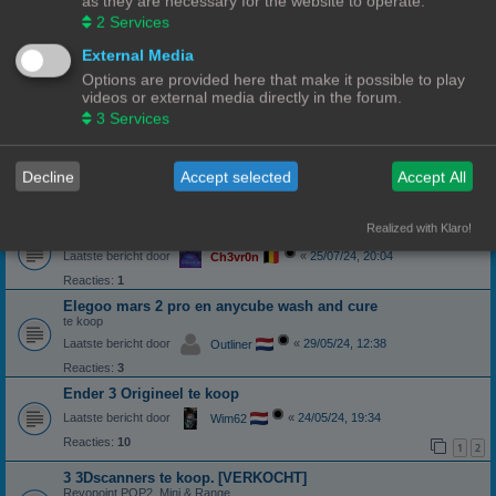
as they are necessary for the website to operate.
Creality onderdelen
2
Services
Laatste bericht door
«
13/08/24, 21:57
Ch3vr0n
External Media
Reacties:
2
Options are provided here that make it possible to play
ROG STRIX Scope DELUXE RGB Toetsenbord
videos or external media directly in the forum.
Laatste bericht door
«
12/08/24, 21:04
3
Services
Ch3vr0n
Zelfbouw onderdelen
Decline
Accept selected
Accept All
Laatste bericht door
«
26/07/24, 19:28
Barbara
Reacties:
3
Realized with Klaro!
Prusa MK4
Laatste bericht door
«
25/07/24, 20:04
Ch3vr0n
Reacties:
1
Elegoo mars 2 pro en anycube wash and cure
te koop
Laatste bericht door
«
29/05/24, 12:38
Outliner
Reacties:
3
Ender 3 Origineel te koop
Laatste bericht door
«
24/05/24, 19:34
Wim62
Reacties:
10
1
2
3 3Dscanners te koop.
[VERKOCHT]
Revopoint POP2, Mini & Range