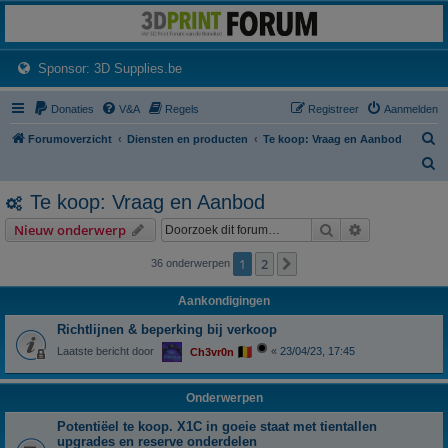
3dprintforum
Het 3D print forum van de Benelux na de sluiting van 3dprintforum.nl
(Opens a new tab)
Sponsor: 3D Supplies.be
Donaties
V&A
Regels
Registreer
Aanmelden
Z
Forumoverzicht
Diensten en producten
Te koop: Vraag en Aanbod
o
Z
e
o
Te koop: Vraag en Aanbod
k
e
Zoek
Uitgebreid z
Nieuw onderwerp
k
1
2
Volgende
36 onderwerpen
Aankondigingen
Richtlijnen & beperking bij verkoop
Laatste bericht door
«
23/04/23, 17:45
Ch3vr0n
Onderwerpen
Potentiëel te koop. X1C in goeie staat met tientallen
upgrades en reserve onderdelen