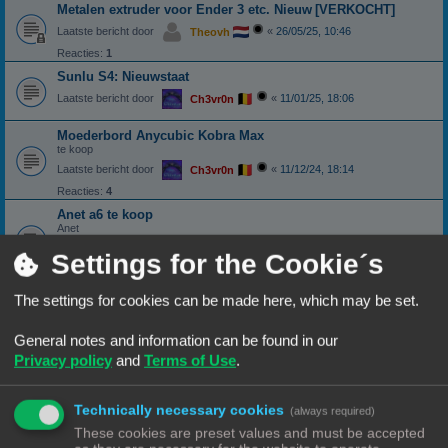
Metalen extruder voor Ender 3 etc. Nieuw
[VERKOCHT]
Laatste bericht door
«
26/05/25, 10:46
Theovh
Reacties:
1
Sunlu S4: Nieuwstaat
Laatste bericht door
«
11/01/25, 18:06
Ch3vr0n
Moederbord Anycubic Kobra Max
te koop
Laatste bericht door
«
11/12/24, 18:14
Ch3vr0n
Reacties:
4
Anet a6 te koop
Anet
Laatste bericht door
«
04/12/24, 18:22
Henry schippers
Settings for the Cookie´s
Reacties:
5
Voltage regulator met gesoldeerde draden
The settings for cookies can be made here, which may be set.
gezocht
[VERKOCHT]
Buck converter
General notes and information can be found in our
Laatste bericht door
«
09/11/24, 16:21
Ch3vr0n
Privacy policy
and
Terms of Use
.
Reacties:
19
1
2
Dit is een test
Technically necessary cookies
(always required)
Laatste bericht door
«
19/08/24, 18:30
Ch3vr0n
These cookies are preset values and must be accepted
Reacties:
4